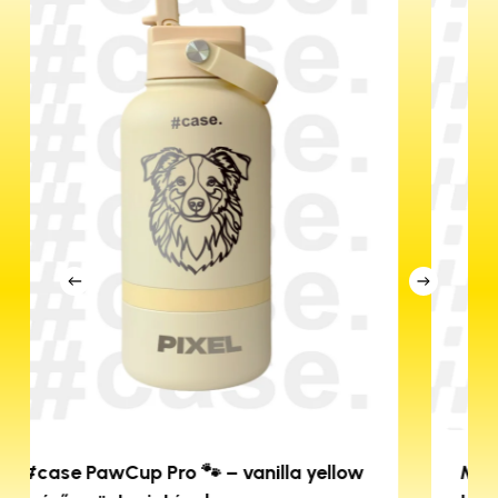
ow
MagSafe tok Xiaomi 15T és 15T Pro