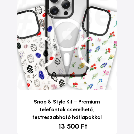
Snap & Style Kit – Prémium
telefontok cserélhető,
testreszabható hátlapokkal
13 500
Ft
Ennek
a