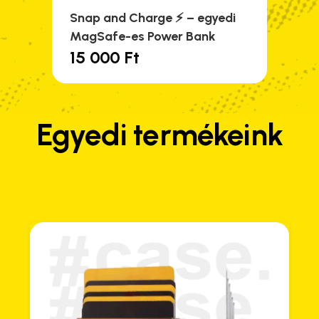
Snap and Charge ⚡️ – egyedi
MagSafe-es Power Bank
15 000
Ft
Ennek
a
terméknek
több
Egyedi termékeink
variációja
van.
A
változatok
a
termékoldalon
választhatók
ki