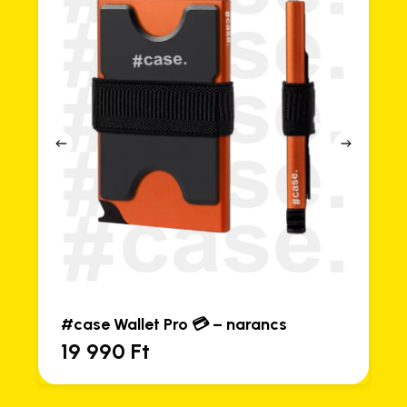
ro 💳 – narancs
#case Wallet Pro 💳 –
19 990
Ft