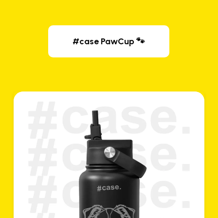
#case PawCup 🐾