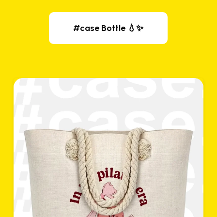
#case Bottle 💧✨