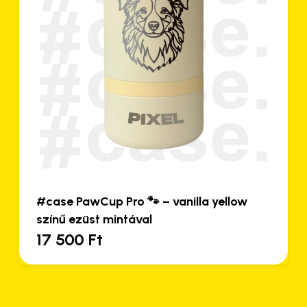
 PawCup Pro 🐾 – vanilla yellow
#case Paw
 ezüst mintával
mintával
500
Ft
17 500