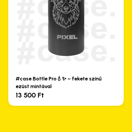
ase Bottle Pro💧✨ – fekete színű
#case
üst mintával
mintá
3 500
Ft
13 5