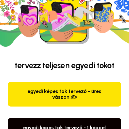
tervezz teljesen egyedi tokot
egyedi képes tok tervező - üres
vászon ✍️
egyedi képes tok tervező - 1 képpel