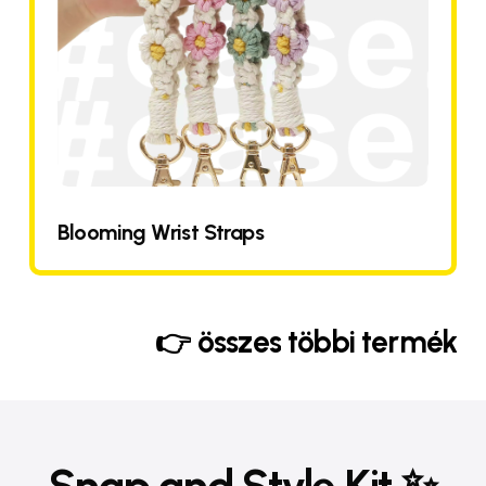
Blooming Wrist Straps
👉
összes
többi
termék
Close
Close
Close
Close
Snap and Style Kit ✨