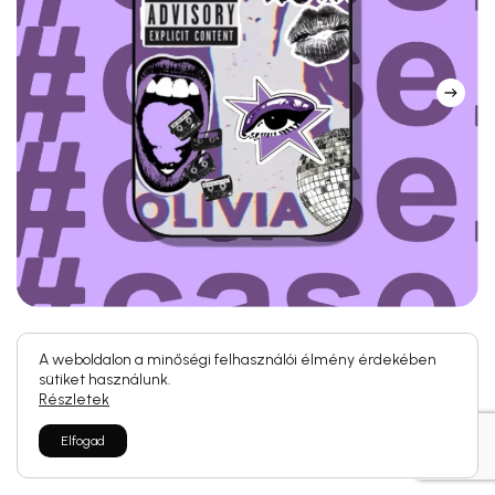
Universe 💜
#case. x Lili – Pink C
A weboldalon a minőségi felhasználói élmény érdekében
7 990
Ft
Ennek
sütiket használunk.
Részletek
a
terméknek
Elfogad
több
variációja