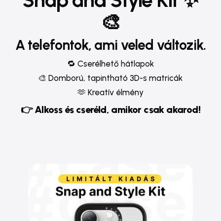
🎨
A telefontok, ami veled változik.
🔁 Cserélhető hátlapok
🎨 Domború, tapintható 3D-s matricák
🫶 Kreatív élmény
👉
Alkoss és cseréld, amikor csak akarod!