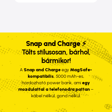
terméknek
több
variációja
van.
A
változatok
Snap and Charge ⚡️
a
Tölts stílusosan, bárhol,
termékoldalon
választhatók
bármikor!
ki
A
Snap and Charge
egy
MagSafe-
kompatibilis
, 5000 mAh-es,
hordozható power bank, ami
egy
mozdulattal a telefonodra pattan
–
kábel nélkül, gond nélkül.