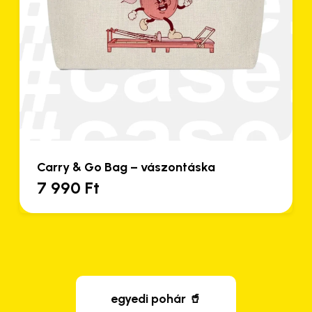
Carry & Go Bag – vászontáska
7 990
Ft
egyedi pohár 🥤