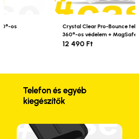
Crystal Clear Pro-Bounce telefontok –
360°-os védelem + MagSafe
12 490
Ft
Ennek
a
terméknek
több
variációja
van.
Telefon és egyéb
A
kiegészítők
változatok
a
termékoldalon
választhatók
ki