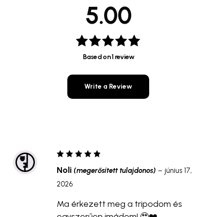
5.00
Értékelés:
Based on 1 review
5.00
/ 5
Write a Review
Értékelés:
Noli
(megerősített tulajdonos)
–
június 17,
5
/ 5
2026
Ma érkezett meg a tripodom és
egyszerűen imádom! 🥹❤️