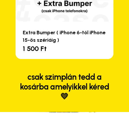
Close
Close
Close
Close
Extra Bumper ( iPhone 6-tól iPhone
15-ös szériáig )
1 500
Ft
csak szimplán tedd a
kosárba amelyikkel kéred
💛