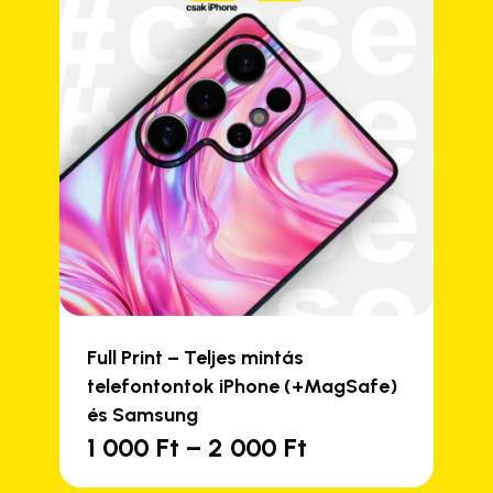
Full Print – Teljes mintás
telefontontok iPhone (+MagSafe)
és Samsung
Ártartomány:
1 000
Ft
–
2 000
Ft
Ennek
1
a