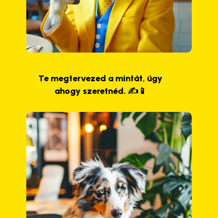
Te megtervezed a mintát, úgy
ahogy szeretnéd. ✍️📱