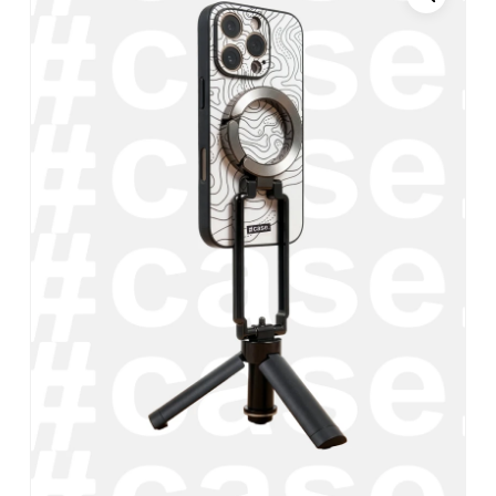
Név
*
E-mail
*
A nevem, e-mail címem, és
weboldalcímem mentése a
böngészőben a következő
hozzászólásomhoz.