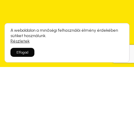
A weboldalon a minőségi felhasználói élmény érdekében
sütiket használunk.
Részletek
Elfogad
Rólunk mondtátok
Kapcsolódó termékek