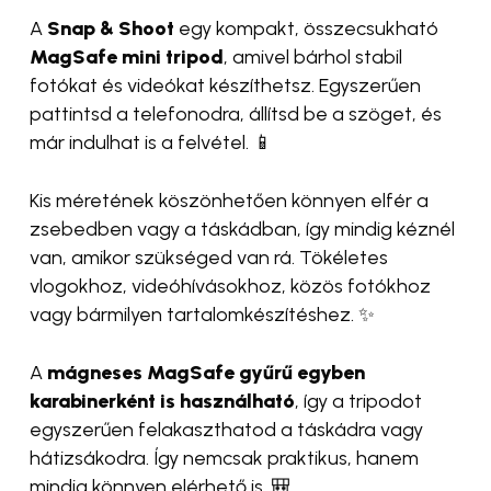
A
Snap & Shoot
egy kompakt, összecsukható
MagSafe mini tripod
, amivel bárhol stabil
fotókat és videókat készíthetsz. Egyszerűen
pattintsd a telefonodra, állítsd be a szöget, és
már indulhat is a felvétel. 📱
Kis méretének köszönhetően könnyen elfér a
zsebedben vagy a táskádban, így mindig kéznél
van, amikor szükséged van rá. Tökéletes
vlogokhoz, videóhívásokhoz, közös fotókhoz
vagy bármilyen tartalomkészítéshez. ✨
A
mágneses MagSafe gyűrű egyben
karabinerként is használható
, így a tripodot
egyszerűen felakaszthatod a táskádra vagy
hátizsákodra. Így nemcsak praktikus, hanem
mindig könnyen elérhető is. 🎒