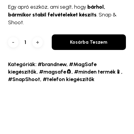
Egy apró eszköz, ami segít, hogy
bárhol,
bármikor stabil felvételeket készíts
. Snap &
Shoot.
Kosárba Teszem
Kategóriák:
#brandnew
,
#MagSafe
kiegészítők
,
#magsafe🧲
,
#minden termék📱
,
#SnapShoot
,
#telefon kiegészítők