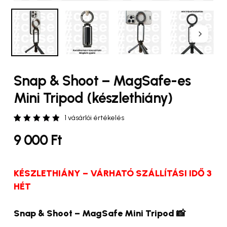
Snap & Shoot – MagSafe-es
Mini Tripod (készlethiány)
1
vásárlói értékelés
Értékelés
1
9 000
Ft
5.00
az
5-ből,
értékelés
alapján
KÉSZLETHIÁNY – VÁRHATÓ SZÁLLÍTÁSI IDŐ 3
HÉT
Snap & Shoot – MagSafe Mini Tripod 📸