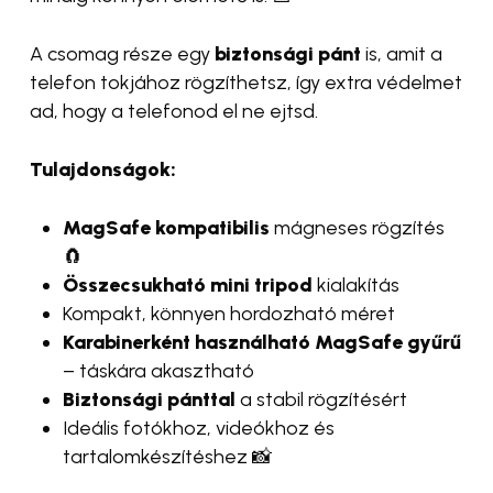
A csomag része egy
biztonsági pánt
is, amit a
telefon tokjához rögzíthetsz, így extra védelmet
ad, hogy a telefonod el ne ejtsd.
Tulajdonságok:
MagSafe kompatibilis
mágneses rögzítés
🧲
Összecsukható mini tripod
kialakítás
Kompakt, könnyen hordozható méret
Karabinerként használható MagSafe gyűrű
– táskára akasztható
Biztonsági pánttal
a stabil rögzítésért
Ideális fotókhoz, videókhoz és
tartalomkészítéshez 📸