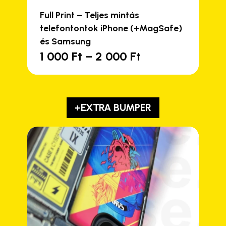
Full Print – Teljes mintás
telefontontok iPhone (+MagSafe)
és Samsung
Ártartomány:
1 000
Ft
–
2 000
Ft
Ennek
1
a
000 Ft
terméknek
-
több
2
+EXTRA BUMPER
variációja
000 Ft
van.
A
változatok
a
termékoldalon
választhatók
ki