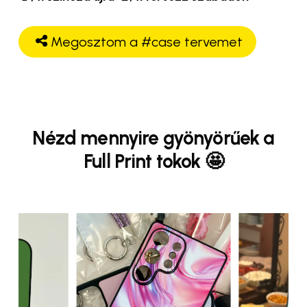
Megosztom a #case tervemet
Nézd mennyire gyönyörűek a
Full Print tokok 🤩