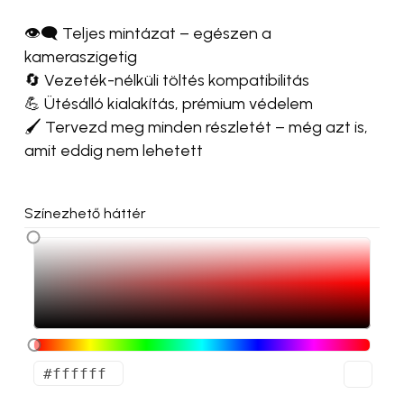
👁‍🗨 Teljes mintázat – egészen a
kameraszigetig
🔄 Vezeték-nélküli töltés kompatibilitás
💪 Ütésálló kialakítás, prémium védelem
🖌️ Tervezd meg minden részletét – még azt is,
amit eddig nem lehetett
Színezhető háttér