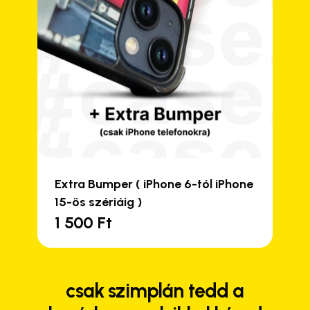
Close
Close
Close
Close
Extra Bumper ( iPhone 6-tól iPhone
15-ös szériáig )
1 500
Ft
csak szimplán tedd a