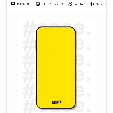
PLUSZ KÉP
PLUSZ SZÖVEG
MINTÁK
SZÖVEGRÉT
Név
*
E-mail
*
A nevem, e-mail címem, és
weboldalcímem mentése a
böngészőben a következő
hozzászólásomhoz.