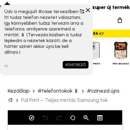
Skip
Xiaomi 17T széria) érkeztek!
☀️ Szuper új termékek és
to
Üdv a megújult #case tervezőben 🥰
„Full Print – Teljes mintás
Menu
Itt tudsz telefon nézetet választani,
main
Samsung tok” értékelése
így könnyebben tudsz tervezni arra a
search
content
telefonra, amilyenre szeretnéd a
elsőként
GYORSMENÜ SZALAG – HÚZZ JOBBRA 👉
mintát. 📱 (Tervezés közben is tudsz
lépkedni a nézetek között, de a
Az e-mail címet nem tesszük
háttér színét akkor újra be kell
állítani.)
közzé.
A kötelező mezőket
*
iPHONE
TOKOK
karakterrel jelöltük
ALAP TOK
MAGSAFE
FULL-PRINT
PRO-BOUNCE
KÖVETKEZŐ
1/6
A te értékelésed
*
Kezdőlap
#telefontokok 📱
#színezd újra
Értékelésed
*
🎨
Full Print – Teljes mintás Samsung tok