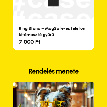
Ring Stand – MagSafe-es telefon
kitámasztó gyűrű
7 000
Ft
Ennek
a
terméknek
több
variációja
Rendelés menete
van.
A
változatok
a
termékoldalon
választhatók