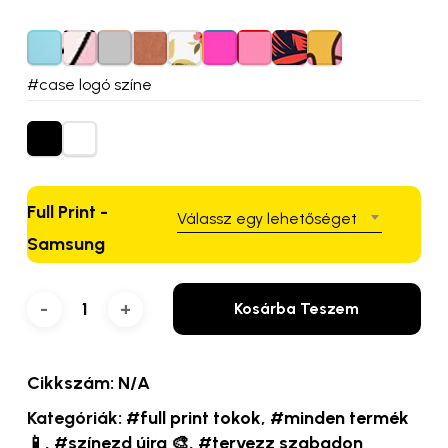
#case logó színe
Full Print -
Válassz egy lehetőséget
Samsung
Kosárba Teszem
Cikkszám:
N/A
Kategóriák:
#full print tokok
,
#minden termék
📱
,
#színezd újra 🎨
,
#tervezz szabadon