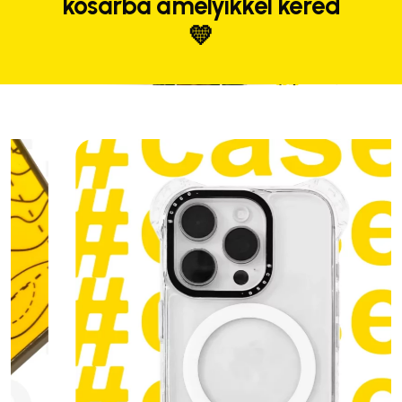
kosárba amelyikkel kéred
💛