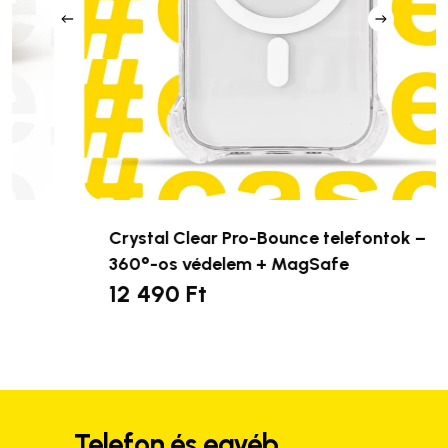
Crystal Clear Pro-Bounce telefontok –
360°-os védelem + MagSafe
12 490
Ft
Ennek
a
terméknek
több
variációja
van.
Telefon és egyéb
A