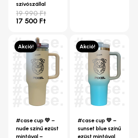
was:
price
szívószállal
19
is:
Original
19 990
Ft
990 Ft.
17
price
Current
17 500
Ft
500 Ft.
was:
price
19
is:
990 Ft.
17
500 Ft.
Akció!
Akció!
#case cup 💛 –
#case cup 💛 –
nude színű ezüst
sunset blue színű
mintával –
ezüst mintával