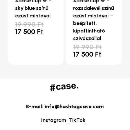
#case cup 💛 –
#case cup 💛 –
sky blue színű
rozsdalevél színű
ezüst mintával
ezüst mintával –
Original
19 990
Ft
beépített,
price
Current
17 500
Ft
kipattintható
was:
price
szívószállal
19
is:
Original
19 990
Ft
990 Ft.
17
price
Current
17 500
Ft
500 Ft.
was:
price
19
is:
990 Ft.
17
500 Ft.
E-mail: info@hashtagcase.com
Instagram
TikTok