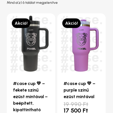
Sorted
Mind a(z) 6 találat megjelenítve
by
popularity
Akció!
Akció!
#case cup 💛 –
#case cup 💛 –
fekete színű
purple színű
ezüst mintával –
ezüst mintával
Original
beépített,
19 990
Ft
price
Current
17 500
Ft
kipattintható