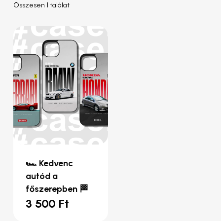
Összesen 1 találat
🏎️ Kedvenc
autód a
főszerepben 🏁
3 500
Ft