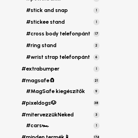
termék
#stick and snap
1
1
termék
#stickee stand
1
1
termék
#cross body telefonpánt
17
17
termék
#ring stand
2
2
termék
#wrist strap telefonpánt
6
6
termék
#extrabumper
1
1
termék
#magsafe🧲
21
21
termék
#MagSafe kiegészítők
9
9
termék
#pixeldogs🐶
38
38
termék
#mitervezzükNeked
3
3
termék
#cars🏎️
1
1
termék
#minden termék📱
174
174