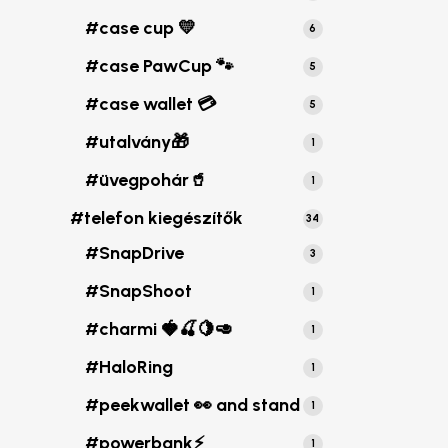
termék
#case cup 💛
6
6
termék
#case PawCup 🐾
5
5
termék
#case wallet 💳
5
5
termék
#utalvány🎁
1
1
termék
#üvegpohár🥤
1
1
termék
#telefon kiegészítők
34
34
termék
#SnapDrive
3
3
termék
#SnapShoot
1
1
termék
#charmi 🍓🍒🍋🥑
1
1
termék
#HaloRing
1
1
termék
#peekwallet 👀 and stand
1
1
termék
#powerbank⚡️
1
1