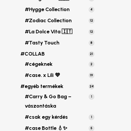
termék
#Hygge Collection
4
4
termék
#Zodiac Collection
12
12
termék
#La Dolce Vita 🇮🇹
12
12
termék
#Tasty Touch
8
8
termék
#COLLAB
21
21
termék
#cégeknek
2
2
termék
#case. x Lili 💜
19
19
termék
#egyéb termékek
24
24
termék
#Carry & Go Bag –
1
1
termék
vászontáska
#csak egy kérdés
1
1
termék
#case Bottle 💧✨
5
5