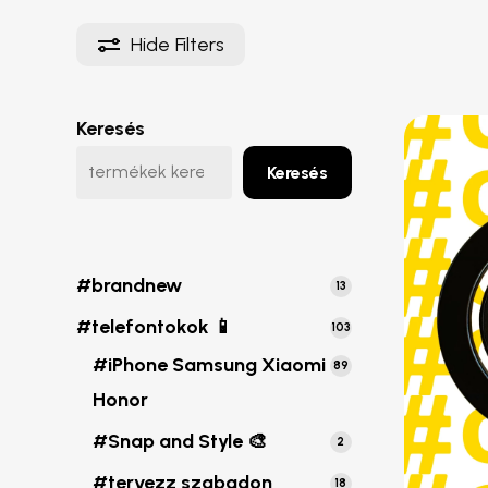
Hide
Filters
Keresés
#case Cup 💛
#case Wallet
#snap and drive
#snap and charge
Keresés
#brandnew
13
13
termék
#telefontokok 📱
103
103
termék
#iPhone Samsung Xiaomi
89
89
termék
Honor
#Snap and Style 🎨
2
2
termék
#tervezz szabadon
18
18