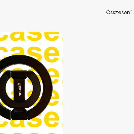
#telefontok kiegészítők
Összesen 1 
 Pro
#case. PawCup 🐾
#ca
#halo ring
#snap and shoot