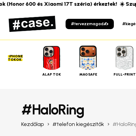
Skip
ok (Honor 600 és Xiaomi 17T széria) érkeztek!
☀️ Szup
to
main
#tervezzmagad✍️
#kiegé
content
iPHONE
TOKOK
ALAP TOK
MAGSAFE
FULL-PRINT
#HaloRing
Kezdőlap
#telefon kiegészítők
#HaloRin