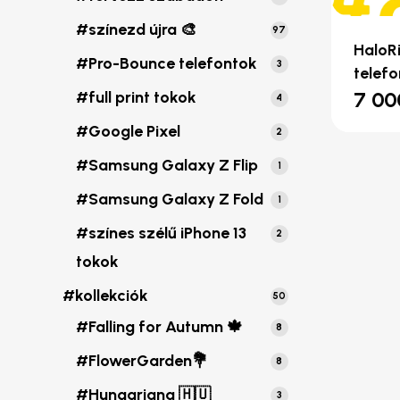
termék
#színezd újra 🎨
97
97
HaloR
termék
#Pro-Bounce telefontok
3
3
telef
termék
7 0
#full print tokok
4
4
termék
#Google Pixel
2
2
termék
#Samsung Galaxy Z Flip
1
1
termék
#Samsung Galaxy Z Fold
1
1
termék
#színes szélű iPhone 13
2
2
termék
tokok
#kollekciók
50
50
termék
#Falling for Autumn 🍁
8
8
termék
#FlowerGarden💐
8
8
termék
#Hungariana 🇭🇺
3
3