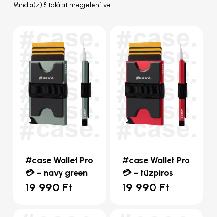
Sorted
Mind a(z) 5 találat megjelenítve
by
popularity
#case Wallet Pro
#case Wallet Pro
💳 – navy green
💳 – tűzpiros
19 990
Ft
19 990
Ft