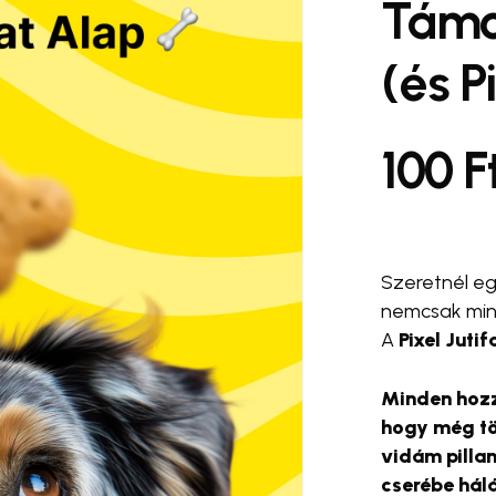
Támo
#telefontok kiegészítők
(és P
 Pro
#case. PawCup 🐾
#ca
#halo ring
#snap and shoot
100
F
Szeretnél eg
nemcsak mink
A
Pixel Juti
Minden hozz
hogy még tö
vidám pillan
cserébe hál