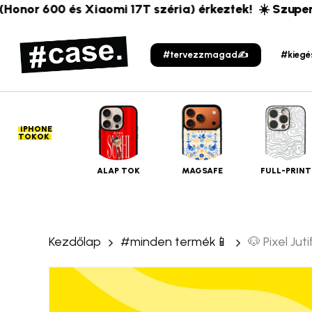
Skip
or 600 és Xiaomi 17T széria) érkeztek!
☀️ Szuper új te
to
main
#tervezzmagad✍️
#kiegé
content
iPHONE
TOKOK
ALAP TOK
MAGSAFE
FULL-PRINT
Kezdőlap
#minden termék📱
🐶 Pixel Ju