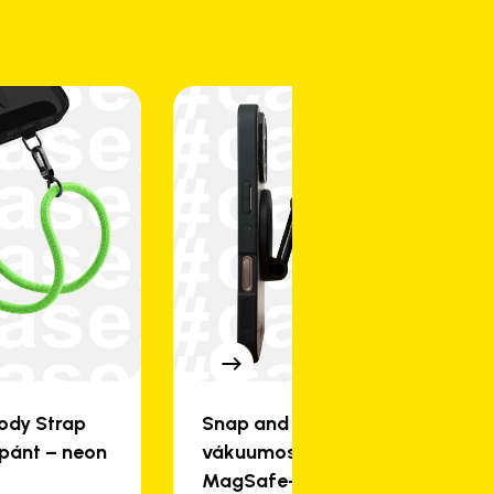
a
termékoldalon
választhatók
ki
ody Strap
Snap and Drive –
#c
npánt – neon
vákuumos
mu
MagSafe-es autós
ez