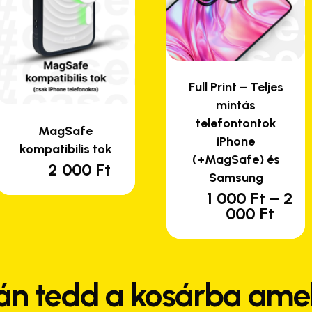
Full Print – Teljes
mintás
telefontontok
MagSafe
iPhone
kompatibilis tok
(+MagSafe) és
2 000
Ft
Samsung
1 000
Ft
–
2
En
Árta
000
Ft
a
1
te
000 
-
tö
2
var
án tedd a kosárba amel
000 
van