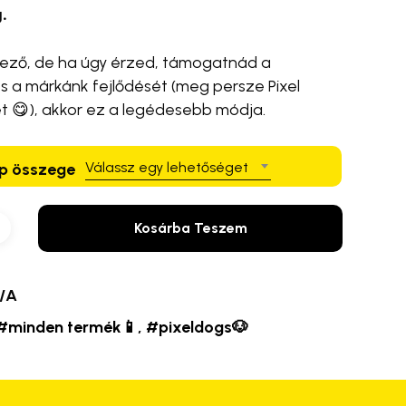
.
lező, de ha úgy érzed, támogatnád a
 a márkánk fejlődését (meg persze Pixel
t 😋), akkor ez a legédesebb módja.
Válassz egy lehetőséget
ap összege
Kosárba Teszem
/A
#minden termék📱
,
#pixeldogs🐶