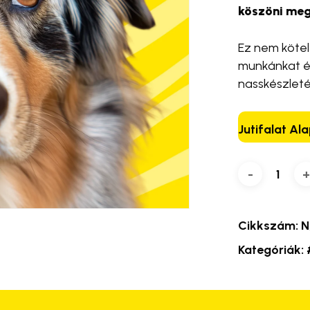
köszöni meg
Ez nem köte
munkánkat és
nasskészleté
Jutifalat Al
Cikkszám:
N
Kategóriák: