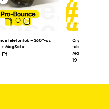
Crystal Clear Pro-Bounce
telefontok – 360°-os védelem +
MagSafe
12 490
Ft
Ennek
a
terméknek
több
variációja
van.
A
változatok