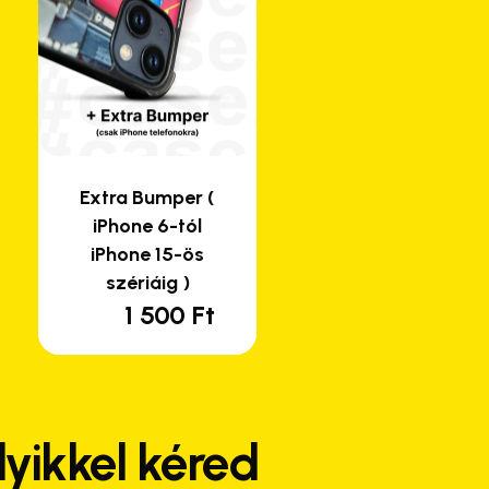
Extra Bumper (
iPhone 6-tól
iPhone 15-ös
szériáig )
1 500
Ft
nek
rtomány:
rméknek
Ft
bb
iációja
yikkel kéred
Ft
.