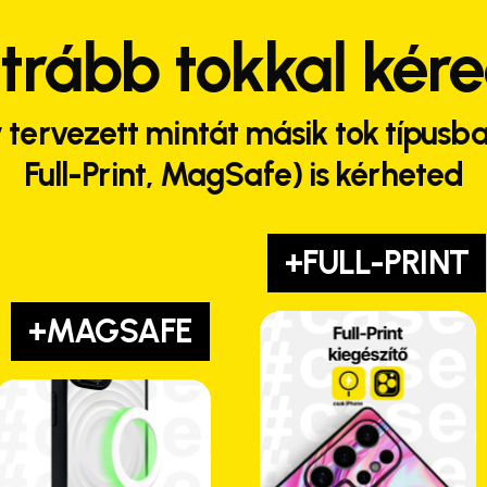
trább tokkal kér
 tervezett mintát másik tok típusba
Full-Print, MagSafe) is kérheted
+FULL-PRINT
+MAGSAFE