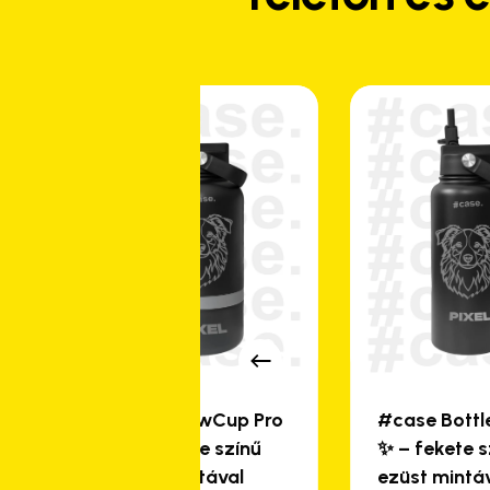
#case PawCup Pro
#case Bottl
🐾 – fekete színű
✨ – fekete s
ezüst mintával
ezüst mintá