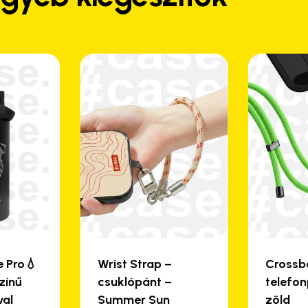
termékoldalon
választhatók
ki
e Pro💧
Wrist Strap –
Crossb
zínű
csuklópánt –
telefo
val
Summer Sun
zöld