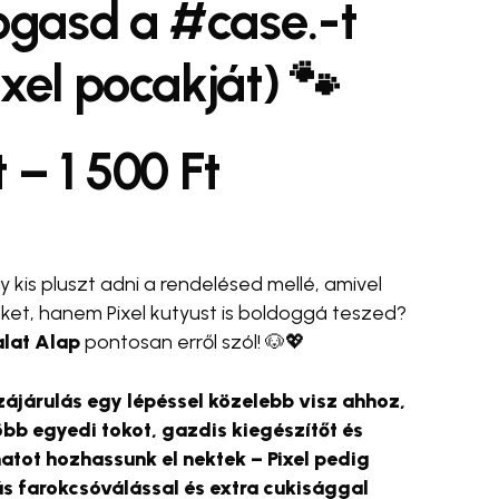
gasd a #case.-t
ixel pocakját) 🐾
se Bottle 💧✨
#egyedi táska 🛍️
#cross body
#wrist strap
Ártartomány
t
–
1 500
Ft
telefonpánt
100 Ft
-
y kis pluszt adni a rendelésed mellé, amivel
et, hanem Pixel kutyust is boldoggá teszed?
1
falat Alap
pontosan erről szól! 🐶💖
ájárulás egy lépéssel közelebb visz ahhoz,
500 Ft
bb egyedi tokot, gazdis kiegészítőt és
atot hozhassunk el nektek – Pixel pedig
ás farokcsóválással és extra cukisággal