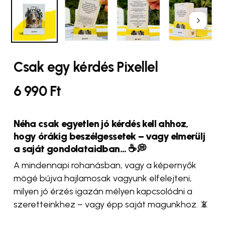
Csak egy kérdés Pixellel
6 990
Ft
Néha csak egyetlen jó kérdés kell ahhoz,
hogy órákig beszélgessetek – vagy elmerülj
a saját gondolataidban…
☕️💭
A mindennapi rohanásban, vagy a képernyők
mögé bújva hajlamosak vagyunk elfelejteni,
milyen jó érzés igazán mélyen kapcsolódni a
szeretteinkhez – vagy épp saját magunkhoz. 📵