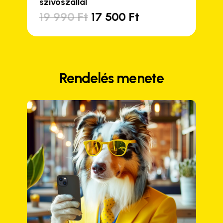
szívószállal
Original
Current
19 990
Ft
17 500
Ft
price
price
was:
is:
19
17
990 Ft.
500 Ft.
Rendelés menete