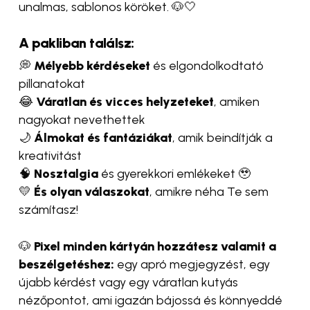
unalmas, sablonos köröket. 🐶🤍
A pakliban találsz:
💭
Mélyebb kérdéseket
és elgondolkodtató
pillanatokat
😂
Váratlan és vicces helyzeteket
, amiken
nagyokat nevethettek
🌙
Álmokat és fantáziákat
, amik beindítják a
kreativitást
🧠
Nosztalgia
és gyerekkori emlékeket 🥹
💛
És olyan válaszokat
, amikre néha Te sem
számítasz!
🐶
Pixel minden kártyán hozzátesz valamit a
beszélgetéshez:
egy apró megjegyzést, egy
újabb kérdést vagy egy váratlan kutyás
nézőpontot, ami igazán bájossá és könnyeddé