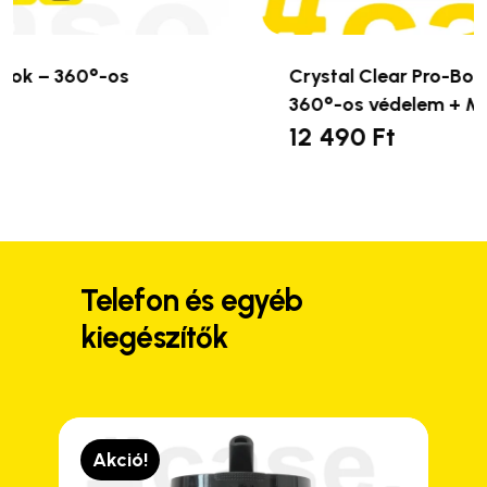
Crystal Clear Pro-Bounce telefontok –
360°-os védelem + MagSafe
12 490
Ft
Ennek
a
terméknek
több
variációja
van.
Telefon és egyéb
A
kiegészítők
változatok
a
termékoldalon
választhatók
ki
Akció!