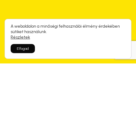
A weboldalon a minőségi felhasználói élmény érdekében
sütiket használunk.
Részletek
Elfogad
Rólunk mondtátok
Kapcsolódó termékek