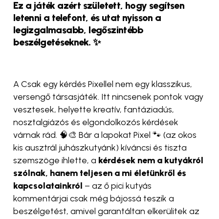
Ez a játék azért született, hogy segítsen
letenni a telefont, és utat nyisson a
legizgalmasabb, legőszintébb
beszélgetéseknek. ✨
A Csak egy kérdés Pixellel nem egy klasszikus,
versengő társasjáték. Itt nincsenek pontok vagy
vesztesek, helyette kreatív, fantáziadús,
nosztalgiázós és elgondolkozós kérdések
várnak rád. 🧠🎨 Bár a lapokat Pixel 🐾 (az okos
kis ausztrál juhászkutyánk) kíváncsi és tiszta
szemszöge ihlette, a
kérdések nem a kutyákról
szólnak, hanem teljesen a mi életünkről és
kapcsolatainkról
– az ő pici kutyás
kommentárjai csak még bájossá teszik a
beszélgetést, amivel garantáltan elkerülitek az