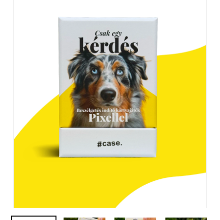
Név
*
E-mail
*
A nevem, e-mail címem, és
weboldalcímem mentése a
böngészőben a következő
hozzászólásomhoz.