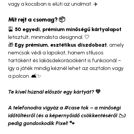
vagy a kocsiban is elüti az unalmat. ✈️
Mit rejt a csomag?
📦
🎴
50 egyedi, prémium minőségű kártyalapot
letisztult, minimalista designnal. 🤍
🎁
Egy prémium, esztétikus díszdobozt
, amely
nemcsak védi a lapokat, hanem stílusos
tartóként és lakásdekorációként is funkcionál –
így a játék mindig kéznél lehet az asztalon vagy
a polcon. 🛋️✨
Te kivel húznál először egy kártyát?
💛
A telefonodra vigyáz a #case tok – a minőségi
időtöltésről (és a képernyőidő csökkentéséről 📉)
pedig gondoskodik Pixel!
🐾