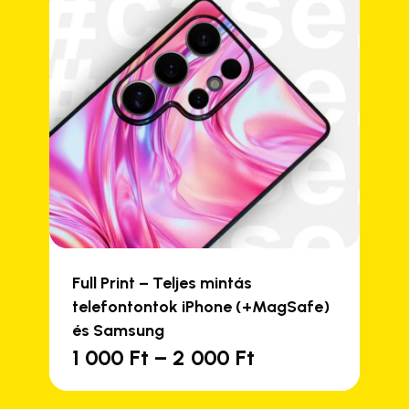
Full Print – Teljes mintás
telefontontok iPhone (+MagSafe)
és Samsung
Ártartomány:
1 000
Ft
–
2 000
Ft
Ennek
1
a
000 Ft
terméknek