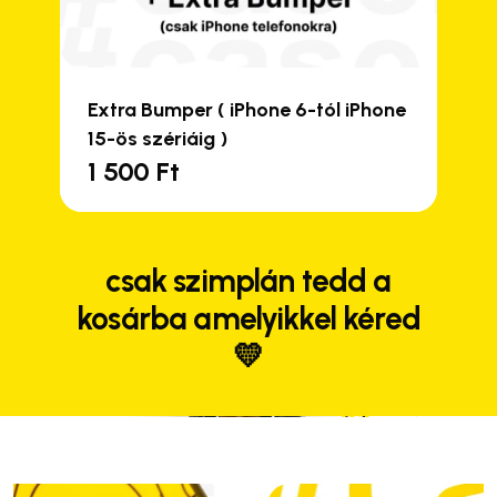
Extra Bumper ( iPhone 6-tól iPhone
15-ös szériáig )
1 500
Ft
csak szimplán tedd a
kosárba amelyikkel kéred
💛