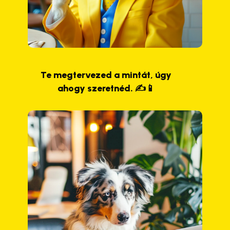
Te megtervezed a mintát, úgy
ahogy szeretnéd. ✍️📱