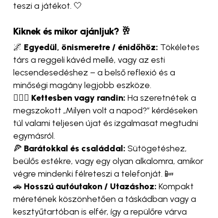
teszi a játékot. 🤍
Kiknek és mikor ajánljuk?
🥂
🌌
Egyedül, önismeretre / énidőhöz:
Tökéletes
társ a reggeli kávéd mellé, vagy az esti
lecsendesedéshez – a belső reflexió és a
minőségi magány legjobb eszköze.
👨‍❤️‍👨
Kettesben vagy randin:
Ha szeretnétek a
megszokott „Milyen volt a napod?” kérdéseken
túl valami teljesen újat és izgalmasat megtudni
egymásról.
🍕
Barátokkal és családdal:
Sütögetéshez,
beülős estékre, vagy egy olyan alkalomra, amikor
végre mindenki félreteszi a telefonját. 📴
🚗
Hosszú autóutakon / Utazáshoz:
Kompakt
méretének köszönhetően a táskádban vagy a
kesztyűtartóban is elfér, így a repülőre várva