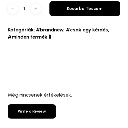
Kosárba Teszem
Kategóriák:
#brandnew
,
#csak egy kérdés
,
#minden termék📱
Még nincsenek értékelések.
Write a Review