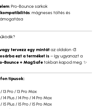
delem
: Pro-Bounce sarkok
kompatibilitás
: mágneses töltés és
 támogatása
űködik?
vagy tervezz egy mintát
az oldalon 🎨
osárba ezt a terméket is
– így ugyanazt a
ro-Bounce + MagSafe
tokban kapod meg. ✨
efon típusok:
/ 13 Pro / 13 Pro Max
/ 14 Plus / 14 Pro / 14 Pro Max
/ 15 Plus / 15 Pro / 15 Pro Max