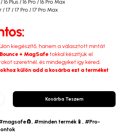
/ 16 Plus / 16 Pro / 16 Pro Max
 / 17 / 17 Pro / 17 Pro Max
ntos:
ülön kiegészítő, hanem a választott mintát
-Bounce + MagSafe
tokkal készítjük el.
okot szeretnél, és mindegyiket így kéred,
okhoz külön add a kosárba ezt a terméket
Kosárba Teszem
#magsafe🧲
,
#minden termék📱
,
#Pro-
fontok