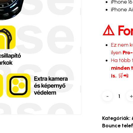
iPhone 16 
iPhone Air
⚠️ Fo
Ez nem k
ilyen
Pro
Ha több t
minden t
is.
🛒📲
Kategóriák:
Bounce tele