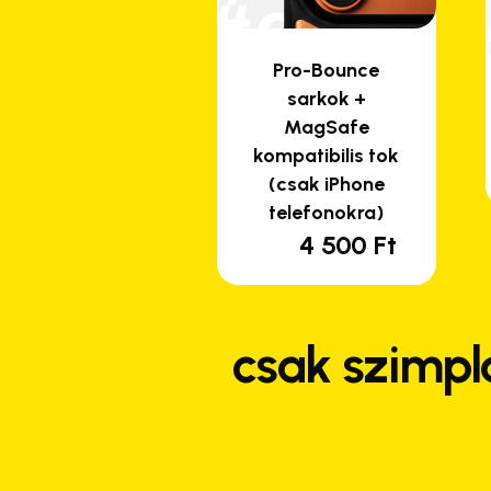
Pro-Bounce
sarkok +
MagSafe
kompatibilis tok
(csak iPhone
telefonokra)
4 500
Ft
csak szimpl