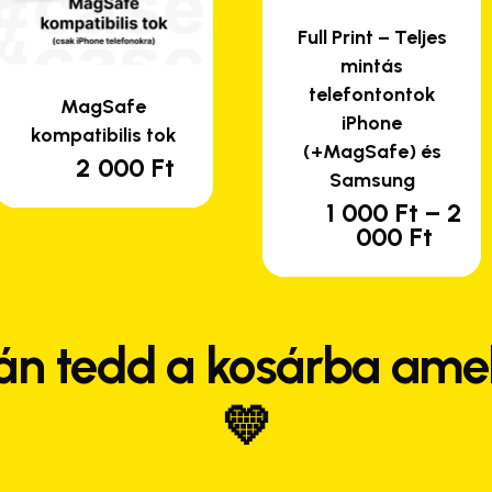
Full Print – Teljes
mintás
telefontontok
MagSafe
iPhone
kompatibilis tok
(+MagSafe) és
2 000
Ft
Samsung
1 000
Ft
–
2
En
Árta
000
Ft
a
1
te
000 
-
tö
2
var
án tedd a kosárba amel
000 
van
A
💛
vá
a
te