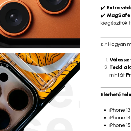
✔️
Extra vé
✔️
MagSafe 
kiegészítők
👉 Hogyan m
Válassz 
Tedd a k
mintát
P
Elérhető tel
iPhone 13 
iPhone 14 
iPhone 15 