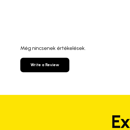
Még nincsenek értékelések.
Write a Review
Ex