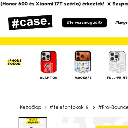
Skip
or 600 és Xiaomi 17T széria) érkeztek!
☀️ Szuper új t
to
main
#tervezzmagad✍️
#kiegé
content
iPHONE
TOKOK
ALAP TOK
MAGSAFE
FULL-PRINT
Kezdőlap
#telefontokok 📱
#Pro-Bounce