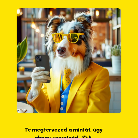
Te megtervezed a mintát, úgy
ahogy szeretnéd. ✍️📱