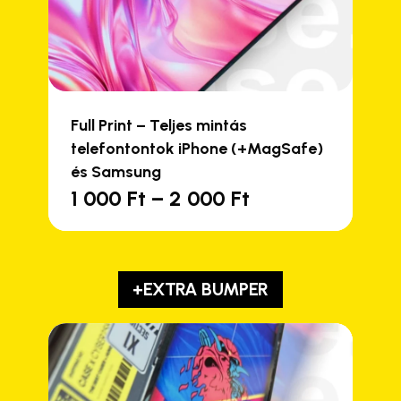
Full Print – Teljes mintás
telefontontok iPhone (+MagSafe)
és Samsung
Ártartomány:
1 000
Ft
–
2 000
Ft
Ennek
1
a
000 Ft
terméknek
-
több
2
+EXTRA BUMPER
variációja
000 Ft
van.
A
változatok
a