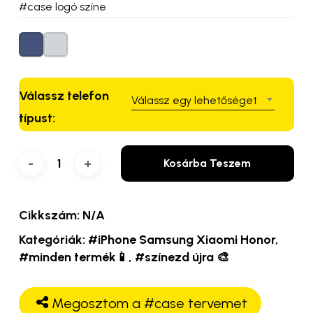
#case logó színe
Válassz telefon
Válassz egy lehetőséget
típust:
Kosárba Teszem
Cikkszám:
N/A
Kategóriák:
#iPhone Samsung Xiaomi Honor
,
#minden termék📱
,
#színezd újra 🎨
Megosztom a #case tervemet