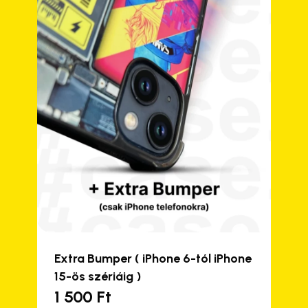
termékoldalon
választhatók
ki
Extra Bumper ( iPhone 6-tól iPhone
15-ös szériáig )
1 500
Ft