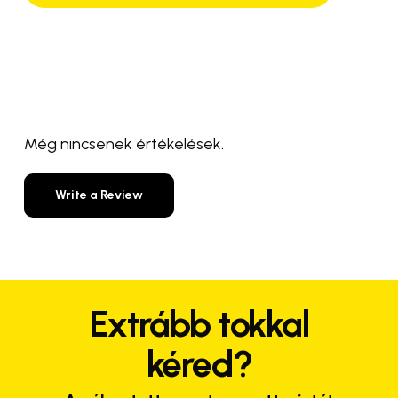
Még nincsenek értékelések.
Write a Review
Extrább tokkal
kéred?