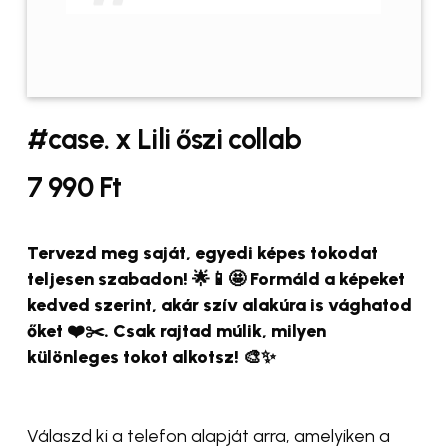
#case. x Lili őszi collab
7 990
Ft
Tervezd meg saját, egyedi képes tokodat
teljesen szabadon! 🌟📱🤩 Formáld a képeket
kedved szerint, akár szív alakúra is vághatod
őket ❤️✂️. Csak rajtad múlik, milyen
különleges tokot alkotsz! 🎨✨
Válaszd ki a telefon alapját arra, amelyiken a