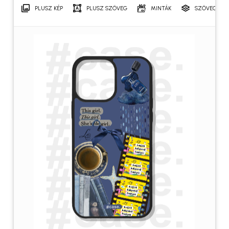
PLUSZ KÉP
PLUSZ SZÖVEG
MINTÁK
SZÖVEGRÉT
Név
*
E-mail
*
A nevem, e-mail címem, és
weboldalcímem mentése a
böngészőben a következő
hozzászólásomhoz.