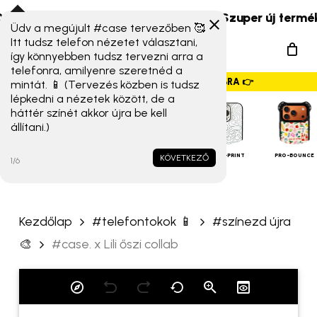
Skip
s Xiaomi 17T széria) érkeztek!
☀️ Szuper új termékek 
to
Üdv a megújult #case tervezőben 🥰
„#case. x Lili őszi collab”
Menu
Itt tudsz telefon nézetet választani,
main
értékelése elsőként
így könnyebben tudsz tervezni arra a
search
content
telefonra, amilyenre szeretnéd a
GYORSMENÜ SZALAG – HÚZZ JOBBRA 👉
mintát. 📱 (Tervezés közben is tudsz
Az e-mail címet nem tesszük
lépkedni a nézetek között, de a
közzé.
A kötelező mezőket
*
háttér színét akkor újra be kell
állítani.)
karakterrel jelöltük
iPHONE
TOKOK
A te értékelésed
*
ALAP TOK
MAGSAFE
FULL-PRINT
PRO-BOUNCE
KÖVETKEZŐ
1/6
Értékelésed
*
Kezdőlap
#telefontokok 📱
#színezd újra
🎨
#case. x Lili őszi collab