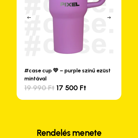
#case cup 💛 – purple színű ezüst
mintával
Original
Current
19 990
Ft
17 500
Ft
price
price
was:
is:
19
17
990 Ft.
500 Ft.
Rendelés menete