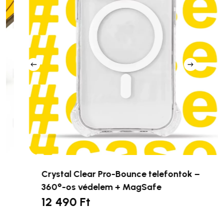
Crystal Clear Pro-Bounce telefontok –
360°-os védelem + MagSafe
12 490
Ft
Ennek
a