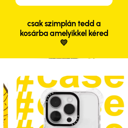
csak szimplán tedd a
kosárba amelyikkel kéred
💛
Close
Close
Close
Close