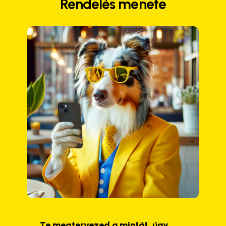
Rendelés menete
Te megtervezed a mintát, úgy