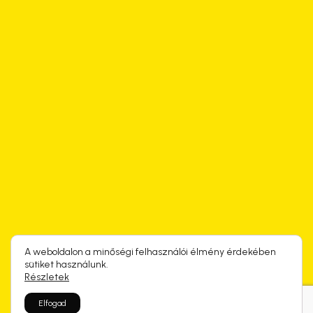
A weboldalon a minőségi felhasználói élmény érdekében
sütiket használunk.
Részletek
Elfogad