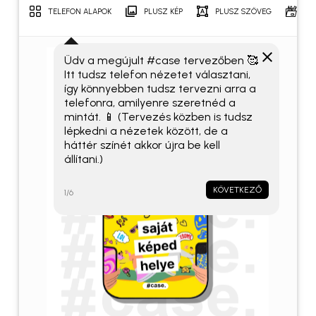
TELEFON ALAPOK
PLUSZ KÉP
PLUSZ SZÖVEG
MI
Üdv a megújult #case tervezőben 🥰
Itt tudsz telefon nézetet választani,
így könnyebben tudsz tervezni arra a
Név
*
telefonra, amilyenre szeretnéd a
mintát. 📱 (Tervezés közben is tudsz
lépkedni a nézetek között, de a
háttér színét akkor újra be kell
E-mail
*
állítani.)
KÖVETKEZŐ
1/6
A nevem, e-mail címem, és
weboldalcímem mentése a
böngészőben a következő
hozzászólásomhoz.