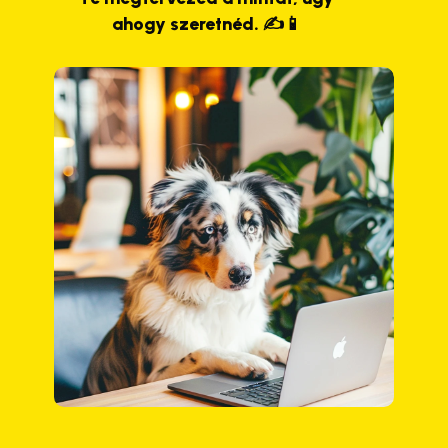
ahogy szeretnéd. ✍️📱