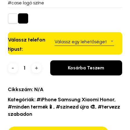
#case logó színe
Válassz telefon
Válassz egy lehetőséget
típust:
Kosárba Teszem
Cikkszám:
N/A
Kategóriák:
#iPhone Samsung Xiaomi Honor
,
#minden termék📱
,
#színezd újra 🎨
,
#tervezz
szabadon