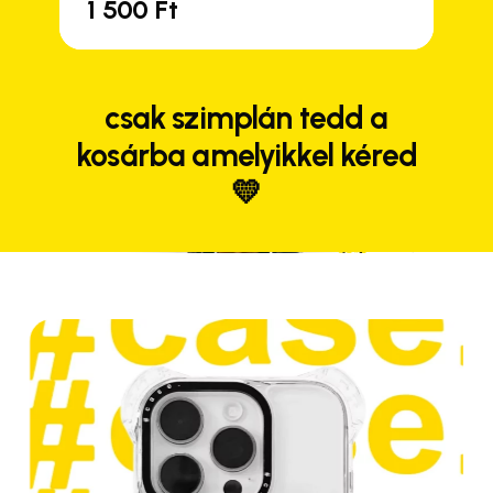
1 500
Ft
csak szimplán tedd a
kosárba amelyikkel kéred
💛
Close
Close
Close
Close