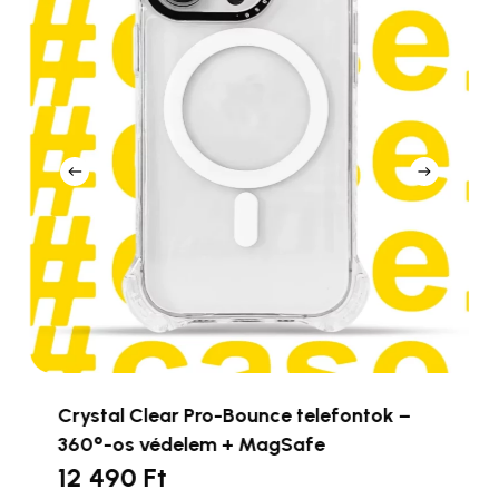
elefontok –
Pro-Bounce telefontok – 360
fe
védelem + MagSafe
12 490
Ft
Ennek