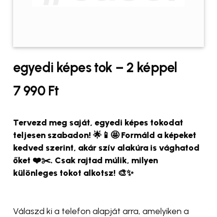
egyedi képes tok – 2 képpel
7 990
Ft
Tervezd meg saját, egyedi képes tokodat
teljesen szabadon! 🌟📱🤩 Formáld a képeket
kedved szerint, akár szív alakúra is vághatod
őket ❤️✂️. Csak rajtad múlik, milyen
különleges tokot alkotsz! 🎨✨
Válaszd ki a telefon alapját arra, amelyiken a