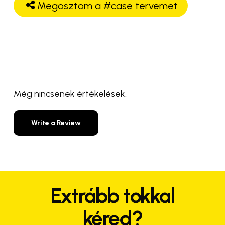
Megosztom a #case tervemet
Még nincsenek értékelések.
Write a Review
Extrább tokkal
kéred?