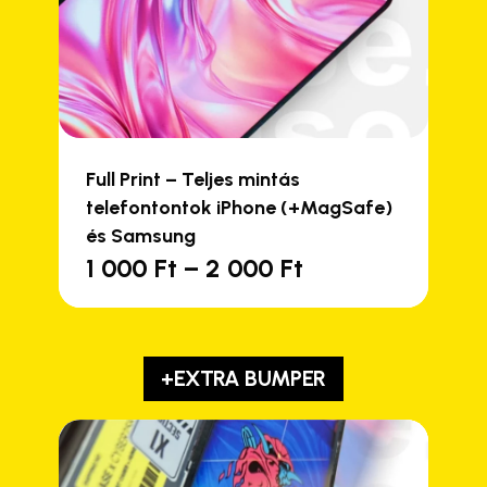
Full Print – Teljes mintás
telefontontok iPhone (+MagSafe)
és Samsung
Ártartomány:
1 000
Ft
–
2 000
Ft
Ennek
1
a
000 Ft
terméknek
-
több
2
+EXTRA BUMPER
variációja
000 Ft
van.
A
változatok