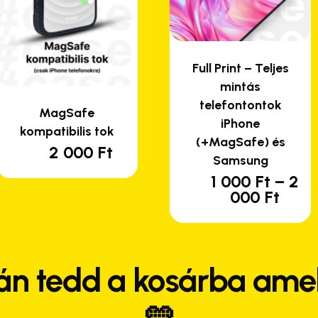
Full Print – Teljes
mintás
telefontontok
MagSafe
iPhone
kompatibilis tok
(+MagSafe) és
2 000
Ft
Samsung
1 000
Ft
–
2
En
Árta
000
Ft
a
1
te
000 
-
tö
2
var
án tedd a kosárba amel
000 
van
A
vá