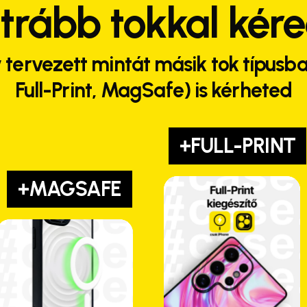
trább tokkal kér
 tervezett mintát másik tok típusba
Full-Print, MagSafe) is kérheted
+FULL-PRINT
+MAGSAFE