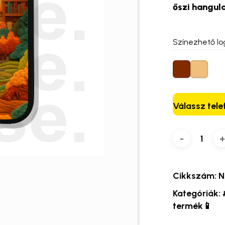
őszi hangul
Színezhető lo
Válassz tele
Cikkszám:
N
Kategóriák:
termék📱