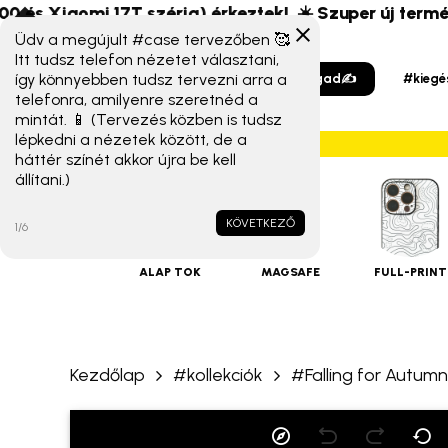
Skip
és Xiaomi 17T széria) érkeztek!
☀️ Szuper új termékek 
to
Üdv a megújult #case tervezőben 🥰
Itt tudsz telefon nézetet választani,
main
így könnyebben tudsz tervezni arra a
#tervezzmagad✍️
#kiegé
content
telefonra, amilyenre szeretnéd a
mintát. 📱 (Tervezés közben is tudsz
lépkedni a nézetek között, de a
háttér színét akkor újra be kell
állítani.)
iPHONE
TOKOK
KÖVETKEZŐ
1/6
ALAP TOK
MAGSAFE
FULL-PRINT
Kezdőlap
#kollekciók
#Falling for Autumn