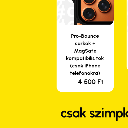
Pro-Bounce
sarkok +
MagSafe
kompatibilis tok
(csak iPhone
telefonokra)
4 500
Ft
csak szimpl