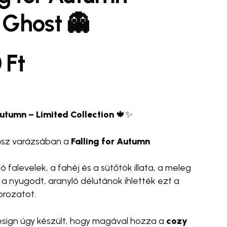
 Ghost 👻
ímem, és weboldalcímem mentése a böngészőben
0
Ft
ólásomhoz.
se Bottle 💧✨
#egyedi táska 🛍️
#cross body
#wrist strap
telefonpánt
Autumn – Limited Collection
🍁✨
 ősz varázsában a
Falling for Autumn
gó falevelek, a fahéj és a sütőtök illata, a meleg
 a nyugodt, aranyló délutánok ihlették ezt a
orozatot.
esign úgy készült, hogy magával hozza a
cozy