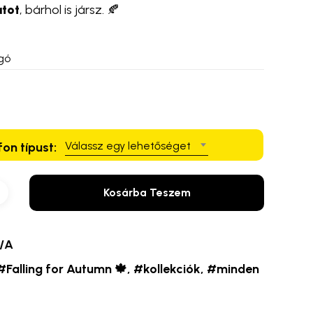
atot
, bárhol is jársz. 🍂
gó
Válassz egy lehetőséget
fon típust:
Kosárba Teszem
/A
#Falling for Autumn 🍁
,
#kollekciók
,
#minden