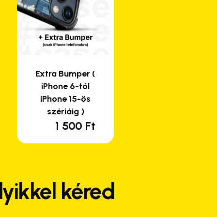
Extra Bumper (
iPhone 6-tól
iPhone 15-ös
szériáig )
1 500
Ft
nek
rtomány:
rméknek
Ft
bb
iációja
yikkel kéred
Ft
.
ltozatok