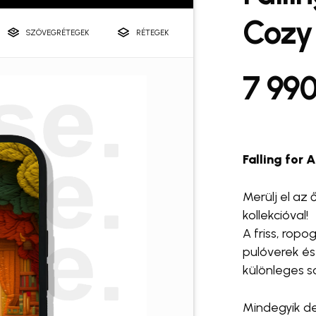
#telefontok kiegészítők
Cozy
SZÖVEGRÉTEGEK
RÉTEGEK
A nevem, e-mail c
7 99
a következő hozzász
 Pro
#case. PawCup 🐾
#ca
#halo ring
#snap and shoot
Falling for 
Merülj el az
kollekcióval!
A friss, ropo
pulóverek és
különleges s
Mindegyik d