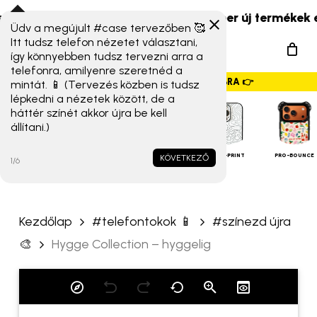
Skip
aomi 17T széria) érkeztek!
☀️ Szuper új termékek és ú
to
Üdv a megújult #case tervezőben 🥰
„Hygge Collection –
Menu
Itt tudsz telefon nézetet választani,
main
hyggelig” értékelése
így könnyebben tudsz tervezni arra a
search
content
telefonra, amilyenre szeretnéd a
elsőként
GYORSMENÜ SZALAG – HÚZZ JOBBRA 👉
mintát. 📱 (Tervezés közben is tudsz
lépkedni a nézetek között, de a
Az e-mail címet nem tesszük
háttér színét akkor újra be kell
állítani.)
közzé.
A kötelező mezőket
*
iPHONE
TOKOK
karakterrel jelöltük
ALAP TOK
MAGSAFE
FULL-PRINT
PRO-BOUNCE
KÖVETKEZŐ
1/6
A te értékelésed
*
Kezdőlap
#telefontokok 📱
#színezd újra
Értékelésed
*
🎨
Hygge Collection – hyggelig