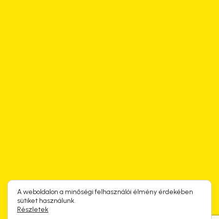
A weboldalon a minőségi felhasználói élmény érdekében
sütiket használunk.
Részletek