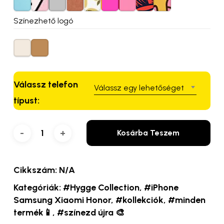
Színezhető logó
Válassz telefon
Válassz egy lehetőséget
típust:
Kosárba Teszem
Cikkszám:
N/A
Kategóriák:
#Hygge Collection
,
#iPhone
Samsung Xiaomi Honor
,
#kollekciók
,
#minden
termék📱
,
#színezd újra 🎨