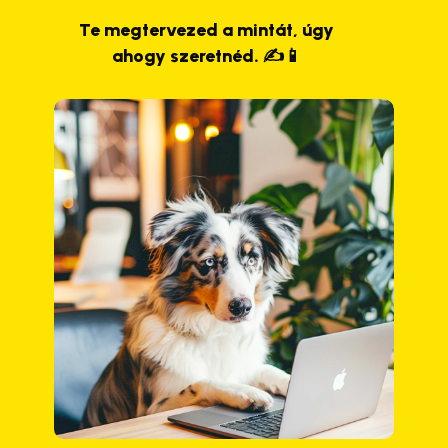
Te megtervezed a mintát, úgy
ahogy szeretnéd. ✍️📱