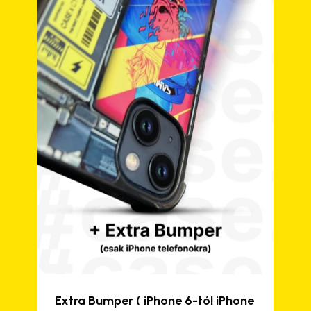
változatok
a
termékoldalon
választhatók
ki
Extra Bumper ( iPhone 6-tól iPhone