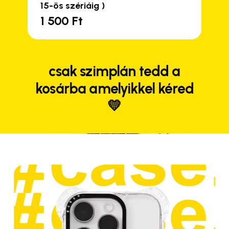
15-ös szériáig )
1 500
Ft
csak szimplán tedd a
kosárba amelyikkel kéred
Close
Close
Close
💛
Close