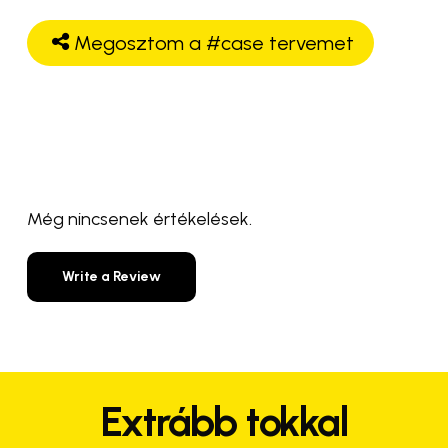
Megosztom a #case tervemet
Még nincsenek értékelések.
Write a Review
Extrább tokkal