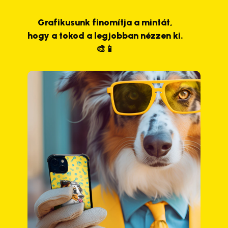
Grafikusunk finomítja a mintát,
hogy a tokod a legjobban nézzen ki.
🎨📱