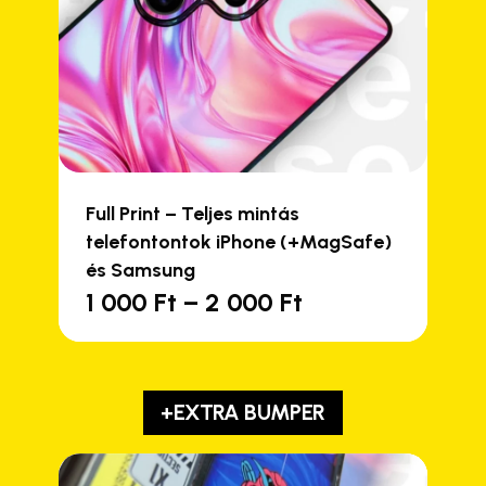
Full Print – Teljes mintás
telefontontok iPhone (+MagSafe)
és Samsung
Ártartomány:
1 000
Ft
–
2 000
Ft
Ennek
1
a
000 Ft
terméknek
-
több
2
+EXTRA BUMPER
variációja
000 Ft
van.
A