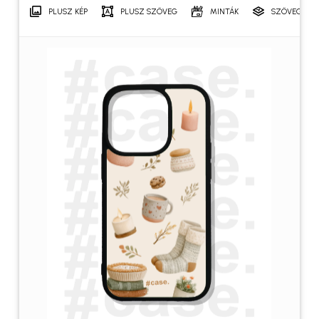
PLUSZ KÉP
PLUSZ SZÖVEG
MINTÁK
SZÖVEGRÉT
Név
*
E-mail
*
A nevem, e-mail címem, és
weboldalcímem mentése a
böngészőben a következő
hozzászólásomhoz.