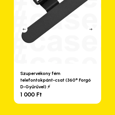
Szupervékony fém
telefontokpánt-csat (360° Forgó
D-Gyűrűvel) ⚡
1 000
Ft