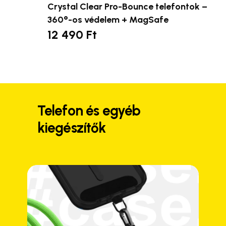
Crystal Clear Pro-Bounce telefontok –
360°-os védelem + MagSafe
12 490
Ft
Ennek
a
terméknek
több
variációja
van.
Telefon és egyéb
A
kiegészítők
változatok
a
termékoldalon
választhatók
ki