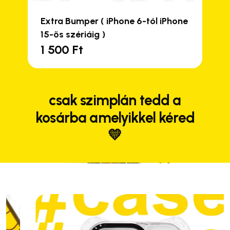
Extra Bumper ( iPhone 6-tól iPhone
15-ös szériáig )
1 500
Ft
csak szimplán tedd a
kosárba amelyikkel kéred
💛