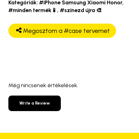
Kategóriák:
#iPhone Samsung Xiaomi Honor
,
#minden termék📱
,
#színezd újra 🎨
Megosztom a #case tervemet
Még nincsenek értékelések.
Write a Review