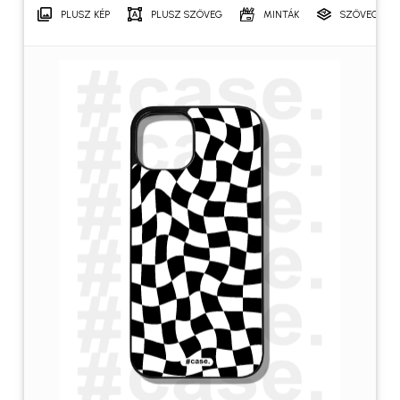
PLUSZ KÉP
PLUSZ SZÖVEG
MINTÁK
SZÖVEGRÉT
Név
*
E-mail
*
A nevem, e-mail címem, és
weboldalcímem mentése a
böngészőben a következő
hozzászólásomhoz.