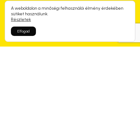
A weboldalon a minőségi felhasználói élmény érdekében
sütiket használunk.
Részletek
Elfogad
Rólunk mondtátok
Kapcsolódó termékek