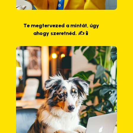
Te megtervezed a mintát, úgy
ahogy szeretnéd. ✍️📱