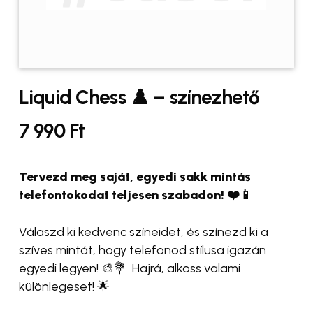
Liquid Chess ♟️ – színezhető
7 990
Ft
Tervezd meg saját, egyedi sakk mintás
telefontokodat teljesen szabadon! ❤️📱
Válaszd ki kedvenc színeidet, és színezd ki a
szíves mintát, hogy telefonod stílusa igazán
egyedi legyen! 🎨💐 Hajrá, alkoss valami
különlegeset! 🌟