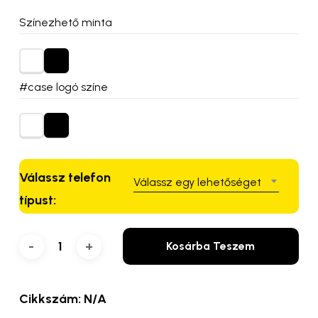
Színezhető minta
#case logó színe
Válassz telefon
Válassz egy lehetőséget
típust:
Kosárba Teszem
Cikkszám:
N/A