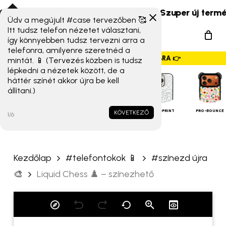
Skip
s Xiaomi 17T széria) érkeztek!
☀️ Szuper új termékek 
to
Üdv a megújult #case tervezőben 🥰
„Liquid Chess ♟️ –
Menu
Itt tudsz telefon nézetet választani,
main
színezhető” értékelése
így könnyebben tudsz tervezni arra a
search
content
telefonra, amilyenre szeretnéd a
elsőként
GYORSMENÜ SZALAG – HÚZZ JOBBRA 👉
mintát. 📱 (Tervezés közben is tudsz
lépkedni a nézetek között, de a
Az e-mail címet nem tesszük
háttér színét akkor újra be kell
állítani.)
közzé.
A kötelező mezőket
*
iPHONE
TOKOK
karakterrel jelöltük
ALAP TOK
MAGSAFE
FULL-PRINT
PRO-BOUNCE
KÖVETKEZŐ
1/6
A te értékelésed
*
Kezdőlap
#telefontokok 📱
#színezd újra
Értékelésed
*
🎨
Liquid Chess ♟️ – színezhető