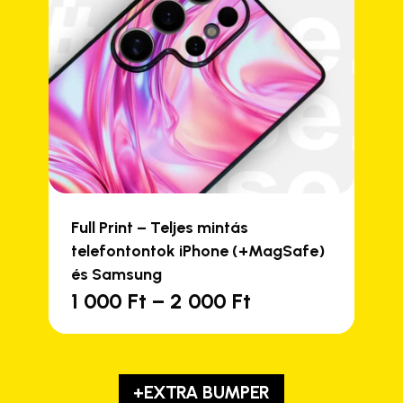
Full Print – Teljes mintás
telefontontok iPhone (+MagSafe)
és Samsung
Ártartomány:
1 000
Ft
–
2 000
Ft
Ennek
1
a
000 Ft
terméknek
-
több
2
+EXTRA BUMPER
variációja
000 Ft