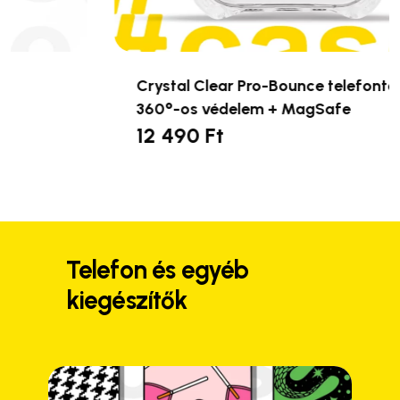
Crystal Clear Pro-Bounce telefontok –
360°-os védelem + MagSafe
12 490
Ft
Ennek
a
terméknek
több
variációja
van.
Telefon és egyéb
A
kiegészítők
változatok
a
termékoldalon
választhatók
ki