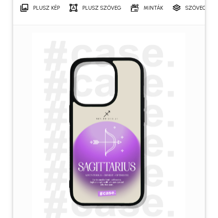
PLUSZ KÉP
PLUSZ SZÖVEG
MINTÁK
SZÖVEGRÉT
Név
*
E-mail
*
A nevem, e-mail címem, és
weboldalcímem mentése a
böngészőben a következő
hozzászólásomhoz.