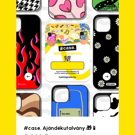
#case. Ajándékutalvány 🎁📱