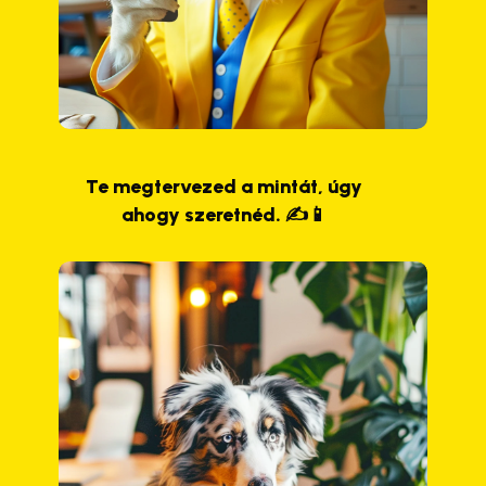
Te megtervezed a mintát, úgy
ahogy szeretnéd. ✍️📱