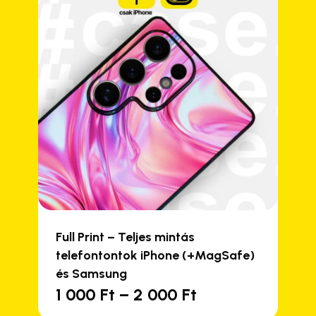
Full Print – Teljes mintás
telefontontok iPhone (+MagSafe)
és Samsung
Ártartomány:
1 000
Ft
–
2 000
Ft
Ennek
1
a