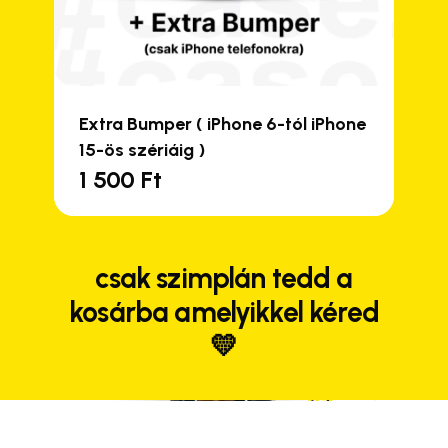
Extra Bumper ( iPhone 6-tól iPhone
15-ös szériáig )
1 500
Ft
Close
Close
Close
Close
csak szimplán tedd a
kosárba amelyikkel kéred
💛