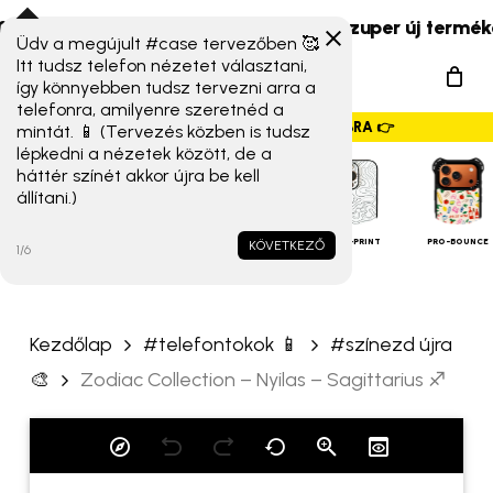
Skip
 Xiaomi 17T széria) érkeztek!
☀️ Szuper új termékek és
to
Üdv a megújult #case tervezőben 🥰
„Zodiac Collection – Nyilas
Menu
Itt tudsz telefon nézetet választani,
main
– Sagittarius ♐️”
így könnyebben tudsz tervezni arra a
search
content
telefonra, amilyenre szeretnéd a
értékelése elsőként
GYORSMENÜ SZALAG – HÚZZ JOBBRA 👉
mintát. 📱 (Tervezés közben is tudsz
lépkedni a nézetek között, de a
Az e-mail címet nem tesszük
háttér színét akkor újra be kell
állítani.)
közzé.
A kötelező mezőket
*
iPHONE
TOKOK
karakterrel jelöltük
ALAP TOK
MAGSAFE
FULL-PRINT
PRO-BOUNCE
KÖVETKEZŐ
1/6
A te értékelésed
*
Kezdőlap
#telefontokok 📱
#színezd újra
Értékelésed
*
🎨
Zodiac Collection – Nyilas – Sagittarius ♐️