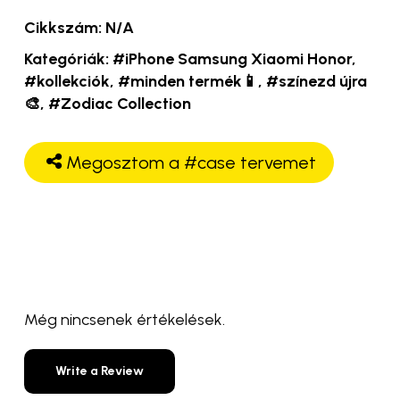
Cikkszám:
N/A
Kategóriák:
#iPhone Samsung Xiaomi Honor
,
#kollekciók
,
#minden termék📱
,
#színezd újra
🎨
,
#Zodiac Collection
Megosztom a #case tervemet
Még nincsenek értékelések.
Write a Review