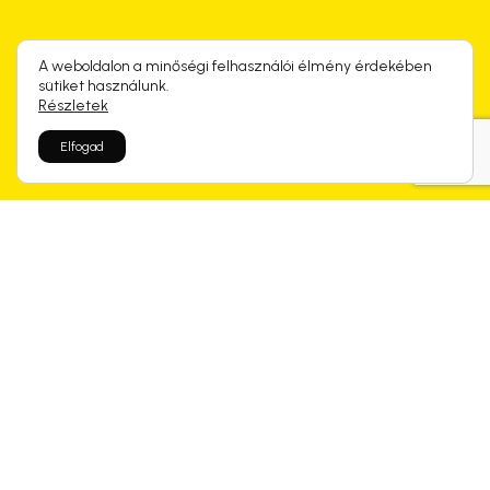
A weboldalon a minőségi felhasználói élmény érdekében
sütiket használunk.
Részletek
Elfogad
Rólunk mondtátok
Kapcsolódó termékek