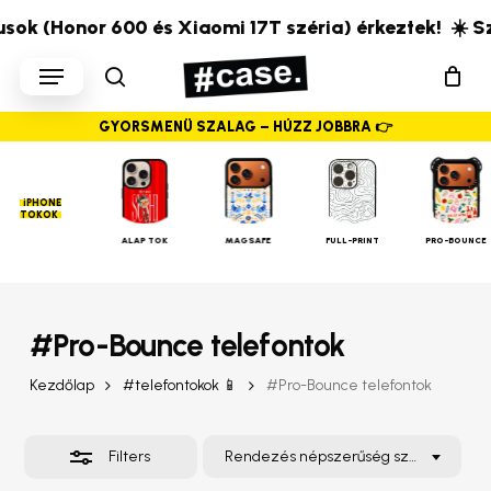
Skip
pusok (Honor 600 és Xiaomi 17T széria) érkeztek!
☀️ Sz
to
Close
Menu
main
Filters
search
content
GYORSMENÜ SZALAG – HÚZZ JOBBRA 👉
iPHONE
TOKOK
ALAP TOK
MAGSAFE
FULL-PRINT
PRO-BOUNCE
#Pro-Bounce telefontok
Kezdőlap
#telefontokok 📱
#Pro-Bounce telefontok
Filters
Rendezés népszerűség szerint