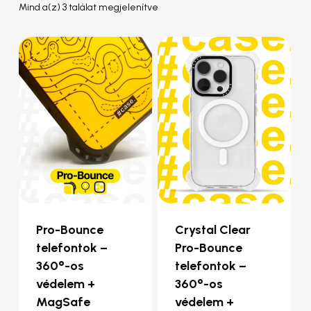
Sorted
Mind a(z) 3 találat megjelenítve
by
popularity
Pro-Bounce
Crystal Clear
telefontok –
Pro-Bounce
360°-os
telefontok –
védelem +
360°-os
MagSafe
védelem +