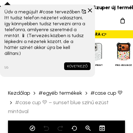
Skip
 Xiaomi 17T széria) érkeztek!
☀️ Szuper új termékek é
to
Üdv a megújult #case tervezőben 🥰
„#case cup 💛 – sunset
Menu
Itt tudsz telefon nézetet választani,
main
blue színű ezüst mintával”
így könnyebben tudsz tervezni arra a
search
content
telefonra, amilyenre szeretnéd a
értékelése elsőként
GYORSMENÜ SZALAG – HÚZZ JOBBRA 👉
mintát. 📱 (Tervezés közben is tudsz
lépkedni a nézetek között, de a
Az e-mail címet nem tesszük
háttér színét akkor újra be kell
állítani.)
közzé.
A kötelező mezőket
*
iPHONE
TOKOK
karakterrel jelöltük
ALAP TOK
MAGSAFE
FULL-PRINT
PRO-BOUNCE
KÖVETKEZŐ
1/6
A te értékelésed
*
Kezdőlap
#egyéb termékek
#case cup 💛
Értékelésed
*
#case cup 💛 – sunset blue színű ezüst
mintával