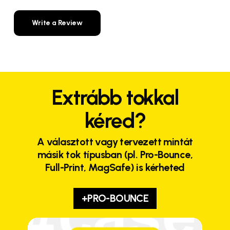
Write a Review
Extrább tokkal
kéred?
A választott vagy tervezett mintát
másik tok típusban (pl. Pro-Bounce,
Full-Print, MagSafe) is kérheted
+PRO-BOUNCE