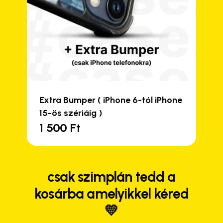
Extra Bumper ( iPhone 6-tól iPhone
15-ös szériáig )
1 500
Ft
csak szimplán tedd a
kosárba amelyikkel kéred
💛