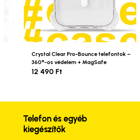
Crystal Clear Pro-Bounce telefontok –
360°-os védelem + MagSafe
12 490
Ft
Ennek
a
terméknek
több
variációja
van.
Telefon és egyéb
A
kiegészítők
változatok
a