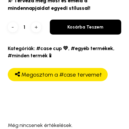
💫
Tervezd meg most és emeld a
mindennapjaidat egyedi stílussal!
Kosárba Teszem
Kategóriák:
#case cup 💛
,
#egyéb termékek
,
#minden termék📱
Megosztom a #case tervemet
Még nincsenek értékelések.