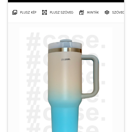
PLUSZ KÉP
PLUSZ SZÖVEG
MINTÁK
SZÖVEGRÉT
Név
*
E-mail
*
A nevem, e-mail címem, és
weboldalcímem mentése a
böngészőben a következő
hozzászólásomhoz.