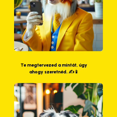
Te megtervezed a mintát, úgy
ahogy szeretnéd. ✍️📱