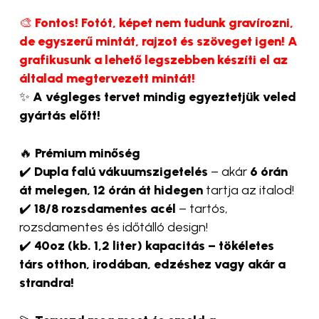
🎨
Fontos! Fotót, képet nem tudunk gravírozni,
de egyszerű mintát, rajzot és szöveget igen! A
grafikusunk a lehető legszebben készíti el az
általad megtervezett mintát!
✨
A végleges tervet mindig egyeztetjük veled
gyártás előtt!
🔥
Prémium minőség
✔️
Dupla falú vákuumszigetelés
– akár
6 órán
át melegen, 12 órán át hidegen
tartja az italod!
✔️
18/8 rozsdamentes acél
– tartós,
rozsdamentes és időtálló design!
✔️
40oz (kb. 1,2 liter) kapacitás – tökéletes
társ otthon, irodában, edzéshez vagy akár a
strandra!