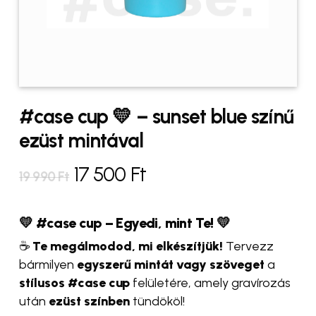
#case cup 💛 – sunset blue színű
ezüst mintával
Original
Current
17 500
Ft
19 990
Ft
price
price
was:
is:
💛 #case cup – Egyedi, mint Te! 💛
19
17
☕
Te megálmodod, mi elkészítjük!
Tervezz
bármilyen
egyszerű mintát vagy szöveget
a
990 Ft.
500 Ft.
stílusos #case cup
felületére, amely gravírozás
után
ezüst színben
tündököl!