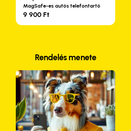
MagSafe-es autós telefontartó
9 900
Ft
Ennek
a
terméknek
több
variációja
van.
Rendelés menete
A
változatok
a
termékoldalon
választhatók
ki