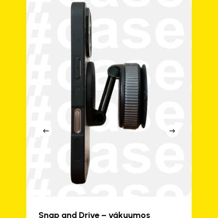
ki
Snap and Drive – vákuumos