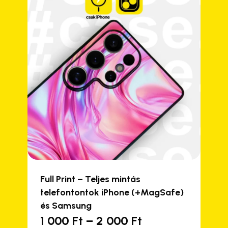
Full Print – Teljes mintás
telefontontok iPhone (+MagSafe)
és Samsung
Ártartomány:
1 000
Ft
–
2 000
Ft
Ennek