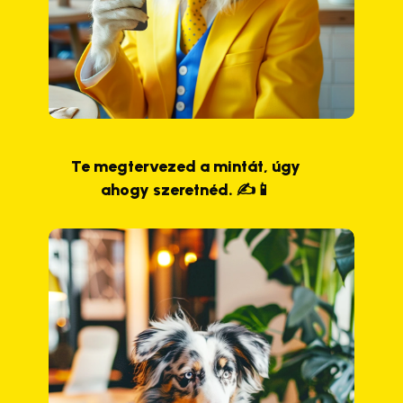
Te megtervezed a mintát, úgy
ahogy szeretnéd. ✍️📱