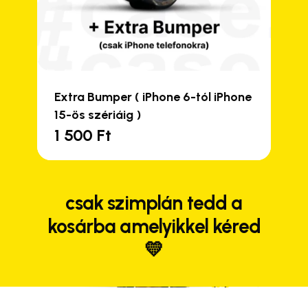
Extra Bumper ( iPhone 6-tól iPhone
15-ös szériáig )
1 500
Ft
csak szimplán tedd a
kosárba amelyikkel kéred
💛