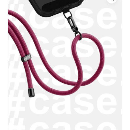
Név
*
E-mail
*
A nevem, e-mail címem, és
weboldalcímem mentése a
böngészőben a következő
hozzászólásomhoz.