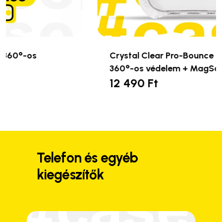
Crystal Clear Pro-Bounce telefontok –
360°-os védelem + MagSafe
12 490
Ft
Ennek
a
terméknek
több
variációja
van.
Telefon és egyéb
A
kiegészítők
változatok
a
termékoldalon
választhatók