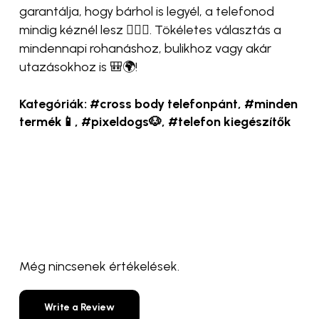
garantálja, hogy bárhol is legyél, a telefonod
mindig kéznél lesz 🏃‍♂️✨. Tökéletes választás a
mindennapi rohanáshoz, bulikhoz vagy akár
utazásokhoz is 🎒🌍!
Kategóriák:
#cross body telefonpánt
,
#minden
termék📱
,
#pixeldogs🐶
,
#telefon kiegészítők
Még nincsenek értékelések.
Write a Review