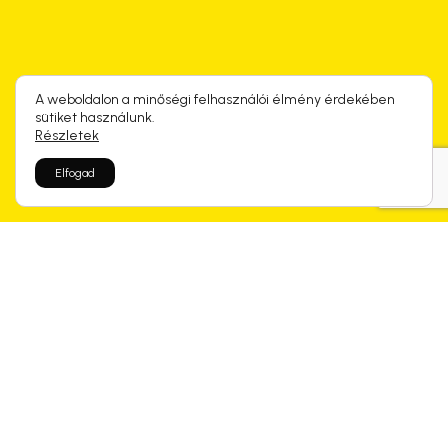
A weboldalon a minőségi felhasználói élmény érdekében
sütiket használunk.
Részletek
Elfogad
Rólunk mondtátok
Kapcsolódó termékek