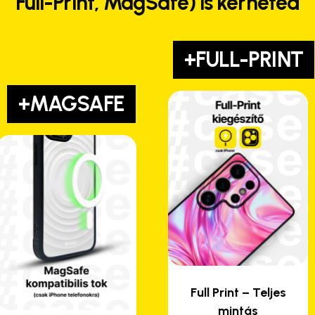
Full-Print, MagSafe) is kérheted
+FULL-PRINT
+MAGSAFE
Full Print – Teljes
mintás