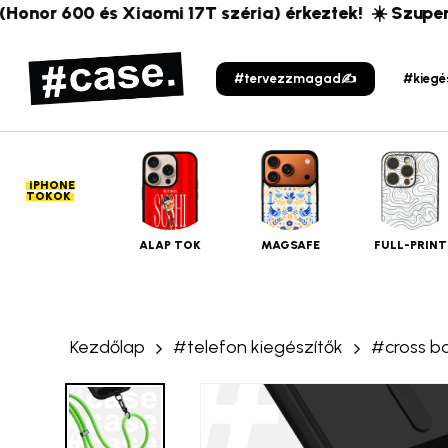
Skip
nor 600 és Xiaomi 17T széria) érkeztek!
☀️ Szuper új 
to
main
#tervezzmagad✍️
#kiegé
content
iPHONE
TOKOK
ALAP TOK
MAGSAFE
FULL-PRINT
Kezdőlap
#telefon kiegészítők
#cross b