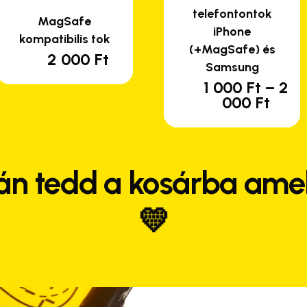
telefontontok
MagSafe
iPhone
kompatibilis tok
(+MagSafe) és
2 000
Ft
Samsung
1 000
Ft
–
2
En
Árta
000
Ft
a
1
te
000 
-
tö
2
var
án tedd a kosárba amel
000 
van
A
💛
vá
a
te
vá
ki