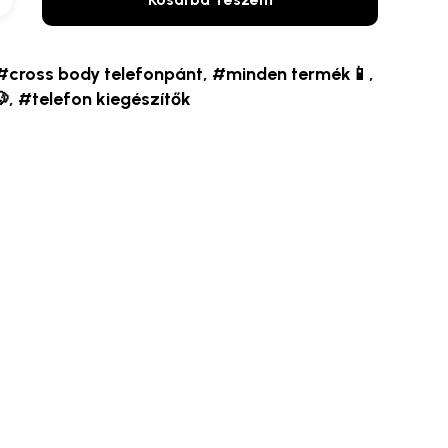
#cross body telefonpánt
,
#minden termék📱
,

,
#telefon kiegészítők