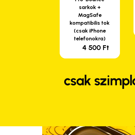
sarkok +
MagSafe
kompatibilis tok
(csak iPhone
telefonokra)
4 500
Ft
csak szimpl