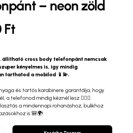
onpánt – neon zöld
ímem, és weboldalcímem mentése a böngészőben
0
Ft
ólásomhoz.
se Bottle 💧✨
#egyedi táska 🛍️
#cross body
#wrist strap
telefonpánt
, állítható cross body telefonpánt nemcsak
 szuper kényelmes is, így mindig
n tarthatod a mobilod 📱💫.
nyaga és tartós karabinere garantálja, hogy
él, a telefonod mindig kéznél lesz 🏃‍♂️✨.
lasztás a mindennapi rohanáshoz, bulikhoz
azásokhoz is 🎒🌍!
Kosárba Teszem