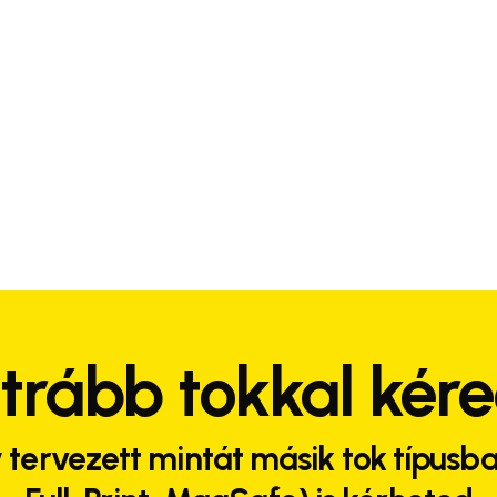
trább tokkal kér
 tervezett mintát másik tok típusba