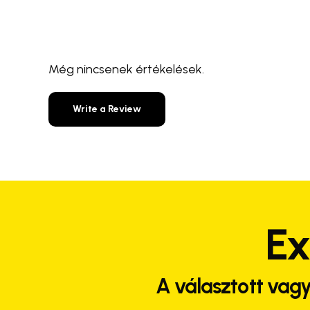
Még nincsenek értékelések.
Write a Review
Ex
A választott vagy