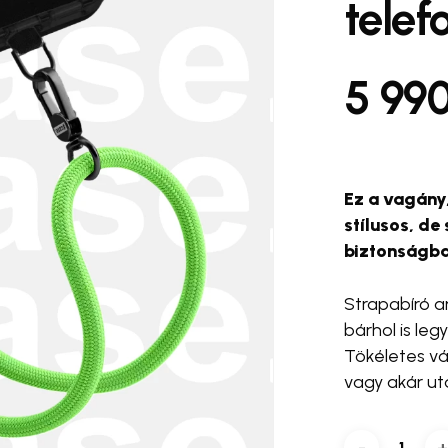
telef
#telefontok kiegészítők
A nevem, e-mail c
5 99
a következő hozzász
 Pro
#case. PawCup 🐾
#ca
#halo ring
#snap and shoot
Ez a vagány
stílusos, de
biztonságba
Strapabíró a
bárhol is legy
Tökéletes vá
vagy akár ut