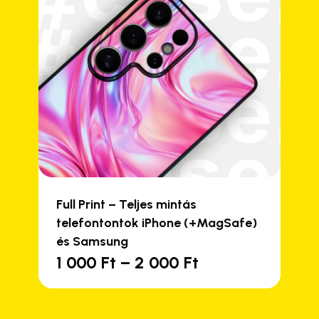
Full Print – Teljes mintás
telefontontok iPhone (+MagSafe)
és Samsung
Ártartomány:
1 000
Ft
–
2 000
Ft
Ennek
1
a
000 Ft
terméknek
-
több