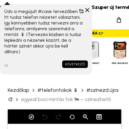
Skip
s Xiaomi 17T széria) érkeztek!
☀️ Szuper új termékek 
to
Üdv a megújult #case tervezőben 🥰
„egyedi boci mintás tok 🐄
Menu
Itt tudsz telefon nézetet választani,
main
– színezhető” értékelése
így könnyebben tudsz tervezni arra a
search
content
telefonra, amilyenre szeretnéd a
elsőként
GYORSMENÜ SZALAG – HÚZZ JOBBRA 👉
mintát. 📱 (Tervezés közben is tudsz
lépkedni a nézetek között, de a
Az e-mail címet nem tesszük
háttér színét akkor újra be kell
állítani.)
közzé.
A kötelező mezőket
*
iPHONE
TOKOK
karakterrel jelöltük
ALAP TOK
MAGSAFE
FULL-PRINT
PRO-BOUNCE
KÖVETKEZŐ
1/6
A te értékelésed
*
Kezdőlap
#telefontokok 📱
#színezd újra
Értékelésed
*
🎨
egyedi boci mintás tok 🐄 – színezhető