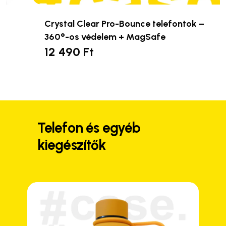
Crystal Clear Pro-Bounce telefontok –
360°-os védelem + MagSafe
12 490
Ft
Ennek
a
terméknek
több
variációja
van.
Telefon és egyéb
A
kiegészítők
változatok
a
termékoldalon
választhatók
ki