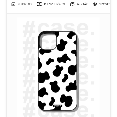
PLUSZ KÉP
PLUSZ SZÖVEG
MINTÁK
SZÖVEGRÉT
Név
*
E-mail
*
A nevem, e-mail címem, és
weboldalcímem mentése a
böngészőben a következő
hozzászólásomhoz.