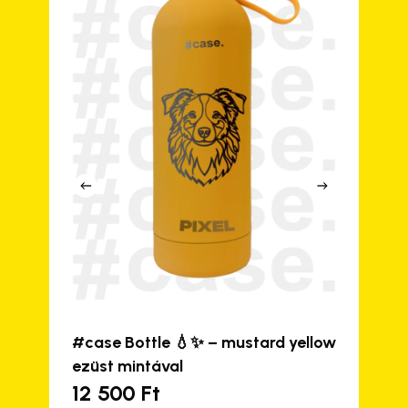
#case Bottle 💧✨ – mustard yellow
ezüst mintával
12 500
Ft