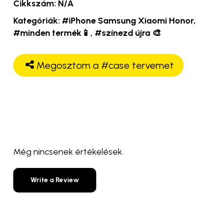
Cikkszám:
N/A
Kategóriák:
#iPhone Samsung Xiaomi Honor
,
#minden termék📱
,
#színezd újra 🎨
Megosztom a #case tervemet
Még nincsenek értékelések.
Write a Review