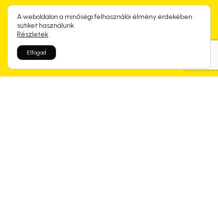
A weboldalon a minőségi felhasználói élmény érdekében
sütiket használunk.
Részletek
Elfogad
Rólunk mondtátok
Kapcsolódó termékek