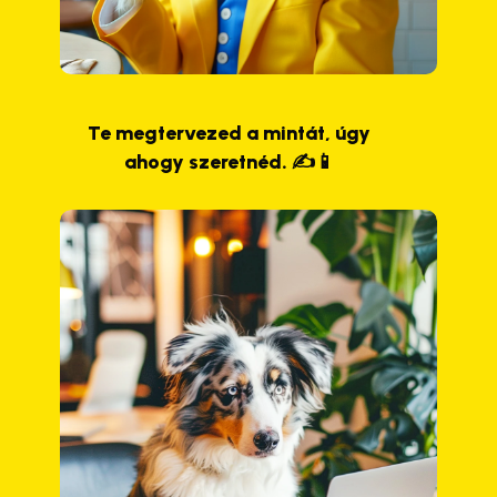
Te megtervezed a mintát, úgy
ahogy szeretnéd. ✍️📱