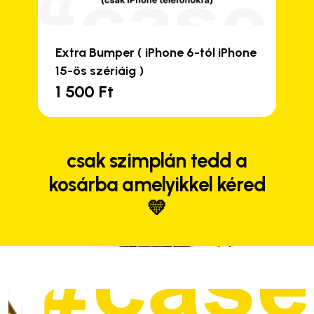
Extra Bumper ( iPhone 6-tól iPhone
15-ös szériáig )
1 500
Ft
csak szimplán tedd a
kosárba amelyikkel kéred
💛