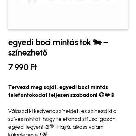
egyedi boci mintás tok 🐄 –
színezhető
7 990
Ft
Tervezd meg saját, egyedi boci mintás
telefontokodat teljesen szabadon! 😊❤️📱
Válaszd ki kedvenc színeidet, és színezd ki a
szíves mintát, hogy telefonod stílusa igazán
egyedi legyen! 🎨💐 Hajrá, alkoss valami
különlegeset! 🌟