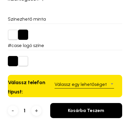
Színezhető minta
#case logó színe
Válassz telefon
Válassz egy lehetőséget
típust:
Kosárba Teszem