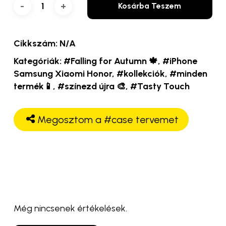
Kosárba Teszem
Cikkszám:
N/A
Kategóriák:
#Falling for Autumn 🍁
,
#iPhone
Samsung Xiaomi Honor
,
#kollekciók
,
#minden
termék📱
,
#színezd újra 🎨
,
#Tasty Touch
Megosztom a #case tervemet
Még nincsenek értékelések.