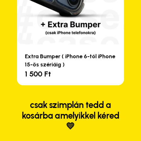
Extra Bumper ( iPhone 6-tól iPhone
15-ös szériáig )
1 500
Ft
csak szimplán tedd a
kosárba amelyikkel kéred
💛