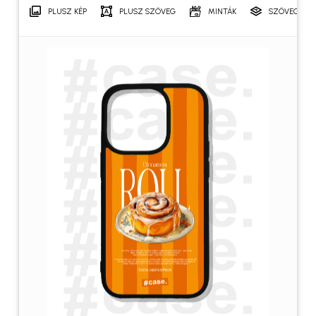
PLUSZ KÉP
PLUSZ SZÖVEG
MINTÁK
SZÖVEGRÉT
Név
*
E-mail
*
A nevem, e-mail címem, és
weboldalcímem mentése a
böngészőben a következő
hozzászólásomhoz.