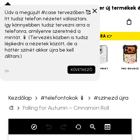
Skip
aomi 17T széria) érkeztek!
☀️ Szuper új termékek és új
to
Üdv a megújult #case tervezőben 🥰
„Falling for Autumn –
Menu
Itt tudsz telefon nézetet választani,
main
Cinnamon Roll” értékelése
így könnyebben tudsz tervezni arra a
search
content
telefonra, amilyenre szeretnéd a
elsőként
GYORSMENÜ SZALAG – HÚZZ JOBBRA 👉
mintát. 📱 (Tervezés közben is tudsz
lépkedni a nézetek között, de a
Az e-mail címet nem tesszük
háttér színét akkor újra be kell
állítani.)
közzé.
A kötelező mezőket
*
iPHONE
TOKOK
karakterrel jelöltük
ALAP TOK
MAGSAFE
FULL-PRINT
PRO-BOUNCE
KÖVETKEZŐ
1/6
A te értékelésed
*
Kezdőlap
#telefontokok 📱
#színezd újra
Értékelésed
*
🎨
Falling for Autumn – Cinnamon Roll