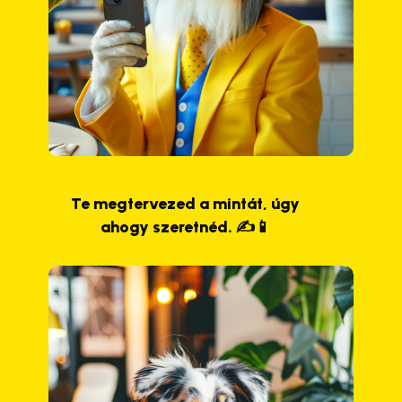
Te megtervezed a mintát, úgy
ahogy szeretnéd. ✍️📱