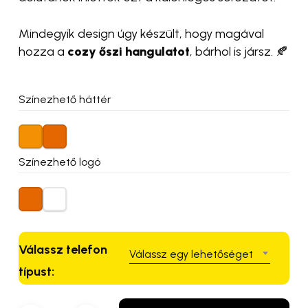
Mindegyik design úgy készült, hogy magával
hozza a
cozy őszi hangulatot
, bárhol is jársz. 🍂
Színezhető háttér
Színezhető logó
Válassz telefon
Válassz egy lehetőséget
típust: