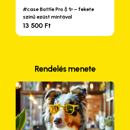
#case Bottle Pro💧✨ – fekete
színű ezüst mintával
13 500
Ft
Rendelés menete