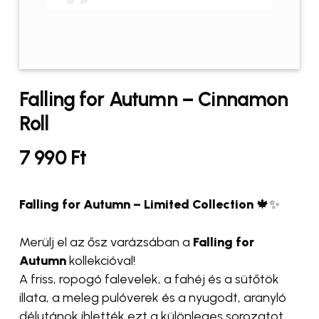
Falling for Autumn – Cinnamon
Roll
7 990
Ft
Falling for Autumn – Limited Collection
🍁✨
Merülj el az ősz varázsában a
Falling for
Autumn
kollekcióval!
A friss, ropogó falevelek, a fahéj és a sütőtök
illata, a meleg pulóverek és a nyugodt, aranyló
délutánok ihlették ezt a különleges sorozatot.