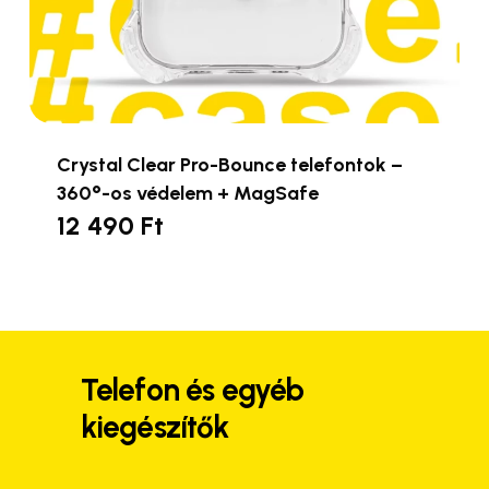
Pro-Bounce telefontok – 360°-os
védelem + MagSafe
12 490
Ft
Ennek
a
terméknek
több
variációja
van.
Telefon és egyéb
A
kiegészítők
változatok
a
termékoldalon