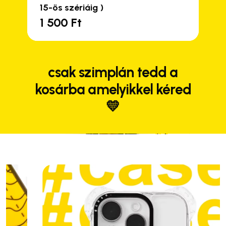
15-ös szériáig )
1 500
Ft
csak szimplán tedd a
kosárba amelyikkel kéred
Close
Close
💛
Close
Close