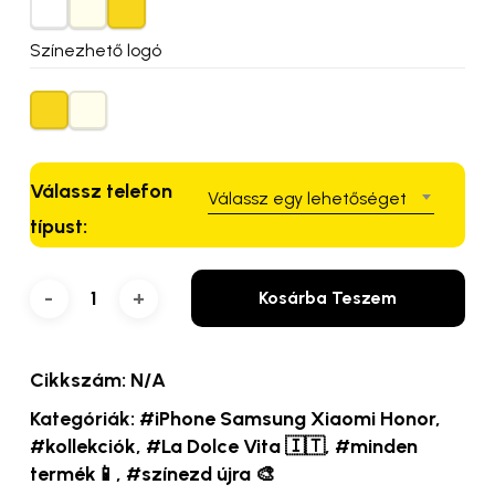
Színezhető logó
Válassz telefon
Válassz egy lehetőséget
típust:
Kosárba Teszem
Cikkszám:
N/A
Kategóriák:
#iPhone Samsung Xiaomi Honor
,
#kollekciók
,
#La Dolce Vita 🇮🇹
,
#minden
termék📱
,
#színezd újra 🎨