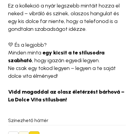
Ez a kollekció a nyár legszebb mintáit hozza el
neked – vibráló és színek, olaszos hangulat és
egy kis dolce far niente, hogy a telefonod is a
gondtalan szabadságot idézze.
💛 És a legjobb?
Minden minta
egy kicsit a te stílusodra
szabható
, hogy igazán egyedi legyen.
Ne csak egy tokod legyen – legyen a te saját
dolce vita élményed!
Vidd magaddal az olasz életérzést bárhová –
La Dolce Vita stílusban!
Színezhető háttér