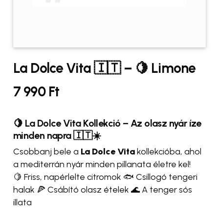
La Dolce Vita 🇮🇹 – 🍋 Limone
7 990
Ft
🍋 La Dolce Vita Kollekció – Az olasz nyár íze
minden napra 🇮🇹☀️
Csobbanj bele a
La Dolce Vita
kollekcióba, ahol
a mediterrán nyár minden pillanata életre kel!
🍋 Friss, napérlelte citromok 🐟 Csillogó tengeri
halak 🍕 Csábító olasz ételek 🌊 A tenger sós
illata