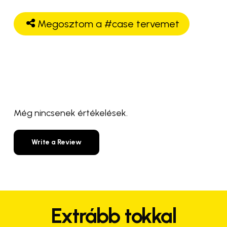
Megosztom a #case tervemet
Még nincsenek értékelések.
Write a Review
Extrább tokkal