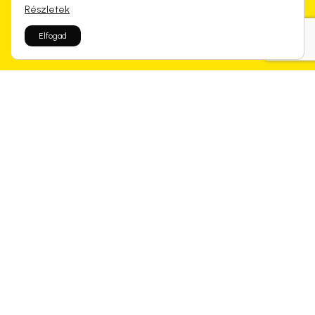
Részletek
Elfogad
Rólunk mondtátok
Kapcsolódó termékek