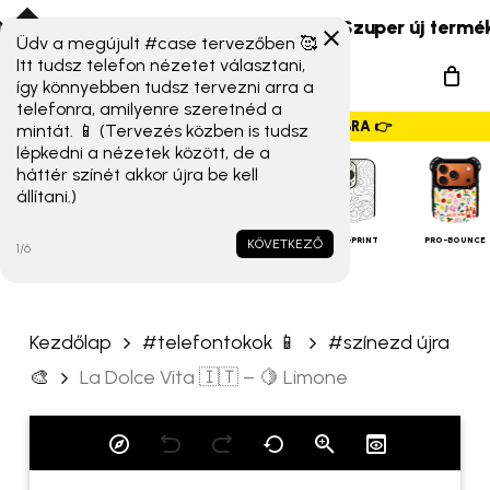
Skip
 Xiaomi 17T széria) érkeztek!
☀️ Szuper új termékek é
to
Üdv a megújult #case tervezőben 🥰
„La Dolce Vita 🇮🇹 – 🍋
Menu
Itt tudsz telefon nézetet választani,
main
Limone” értékelése
így könnyebben tudsz tervezni arra a
search
content
telefonra, amilyenre szeretnéd a
elsőként
GYORSMENÜ SZALAG – HÚZZ JOBBRA 👉
mintát. 📱 (Tervezés közben is tudsz
lépkedni a nézetek között, de a
Az e-mail címet nem tesszük
háttér színét akkor újra be kell
állítani.)
közzé.
A kötelező mezőket
*
iPHONE
TOKOK
karakterrel jelöltük
ALAP TOK
MAGSAFE
FULL-PRINT
PRO-BOUNCE
KÖVETKEZŐ
1/6
A te értékelésed
*
Kezdőlap
#telefontokok 📱
#színezd újra
Értékelésed
*
🎨
La Dolce Vita 🇮🇹 – 🍋 Limone