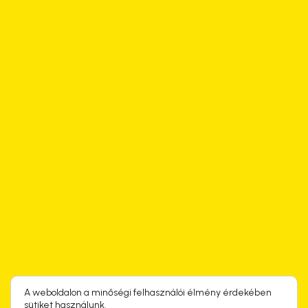
A weboldalon a minőségi felhasználói élmény érdekében
sütiket használunk.