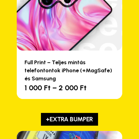
Full Print – Teljes mintás
telefontontok iPhone (+MagSafe)
és Samsung
Ártartomány:
1 000
Ft
–
2 000
Ft
Ennek
1
a
000 Ft
terméknek
-
több
2
+EXTRA BUMPER
variációja
000 Ft
van.
A