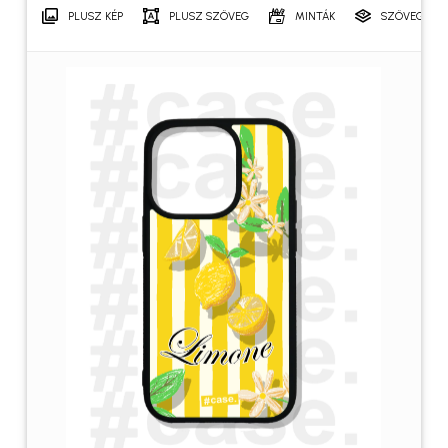
PLUSZ KÉP
PLUSZ SZÖVEG
MINTÁK
SZÖVEGRÉT
Név
*
E-mail
*
A nevem, e-mail címem, és
weboldalcímem mentése a
böngészőben a következő
hozzászólásomhoz.