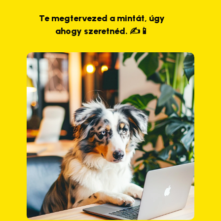
Te megtervezed a mintát, úgy
ahogy szeretnéd. ✍️📱