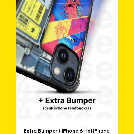
változatok
a
termékoldalon
választhatók
ki
Extra Bumper ( iPhone 6-tól iPhone