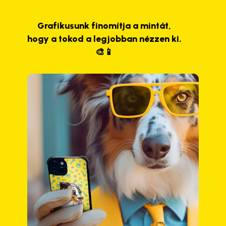
Grafikusunk finomítja a mintát,
hogy a tokod a legjobban nézzen ki.
🎨📱