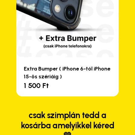
Extra Bumper ( iPhone 6-tól iPhone
15-ös szériáig )
1 500
Ft
Close
Close
Close
Close
csak szimplán tedd a
kosárba amelyikkel kéred