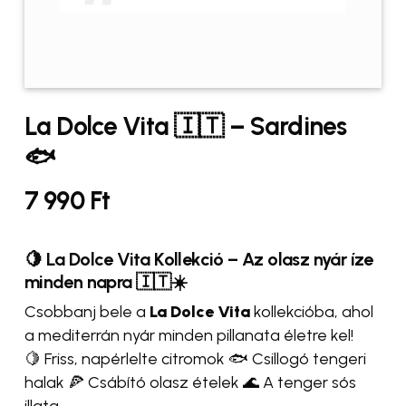
La Dolce Vita 🇮🇹 – Sardines
🐟
7 990
Ft
🍋 La Dolce Vita Kollekció – Az olasz nyár íze
minden napra 🇮🇹☀️
Csobbanj bele a
La Dolce Vita
kollekcióba, ahol
a mediterrán nyár minden pillanata életre kel!
🍋 Friss, napérlelte citromok 🐟 Csillogó tengeri
halak 🍕 Csábító olasz ételek 🌊 A tenger sós