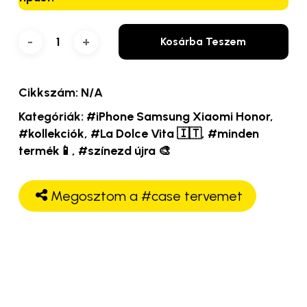
Kosárba Teszem
Cikkszám:
N/A
Kategóriák:
#iPhone Samsung Xiaomi Honor
,
#kollekciók
,
#La Dolce Vita 🇮🇹
,
#minden
termék📱
,
#színezd újra 🎨
Megosztom a #case tervemet