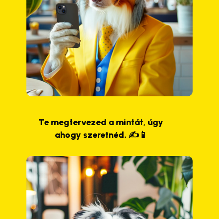
Te megtervezed a mintát, úgy
ahogy szeretnéd. ✍️📱