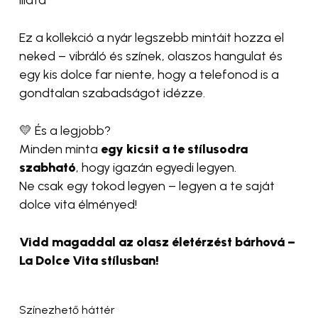
illata
Ez a kollekció a nyár legszebb mintáit hozza el
neked – vibráló és színek, olaszos hangulat és
egy kis dolce far niente, hogy a telefonod is a
gondtalan szabadságot idézze.
💛 És a legjobb?
Minden minta
egy kicsit a te stílusodra
szabható
, hogy igazán egyedi legyen.
Ne csak egy tokod legyen – legyen a te saját
dolce vita élményed!
Vidd magaddal az olasz életérzést bárhová –
La Dolce Vita stílusban!
Színezhető háttér