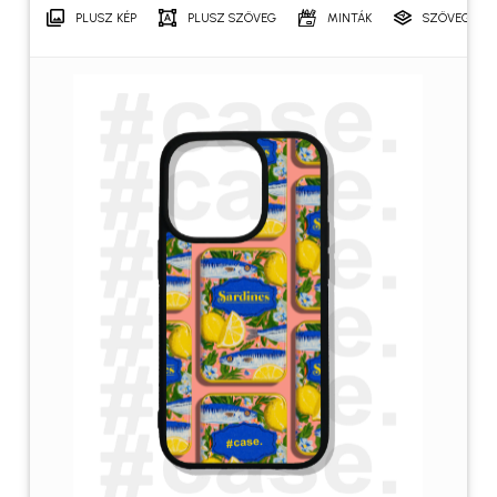
PLUSZ KÉP
PLUSZ SZÖVEG
MINTÁK
SZÖVEGRÉT
Név
*
E-mail
*
A nevem, e-mail címem, és
weboldalcímem mentése a
böngészőben a következő
hozzászólásomhoz.