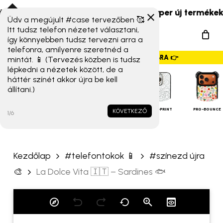
Skip
iaomi 17T széria) érkeztek!
☀️ Szuper új termékek és 
to
Üdv a megújult #case tervezőben 🥰
„La Dolce Vita 🇮🇹 –
Menu
Itt tudsz telefon nézetet választani,
main
Sardines 🐟” értékelése
így könnyebben tudsz tervezni arra a
search
content
telefonra, amilyenre szeretnéd a
elsőként
GYORSMENÜ SZALAG – HÚZZ JOBBRA 👉
mintát. 📱 (Tervezés közben is tudsz
lépkedni a nézetek között, de a
Az e-mail címet nem tesszük
háttér színét akkor újra be kell
állítani.)
közzé.
A kötelező mezőket
*
iPHONE
TOKOK
karakterrel jelöltük
ALAP TOK
MAGSAFE
FULL-PRINT
PRO-BOUNCE
KÖVETKEZŐ
1/6
A te értékelésed
*
Kezdőlap
#telefontokok 📱
#színezd újra
Értékelésed
*
🎨
La Dolce Vita 🇮🇹 – Sardines 🐟