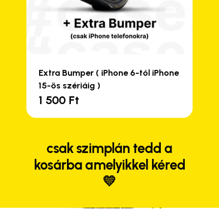
Extra Bumper ( iPhone 6-tól iPhone
15-ös szériáig )
1 500
Ft
Close
Close
Close
Close
csak szimplán tedd a
kosárba amelyikkel kéred
💛