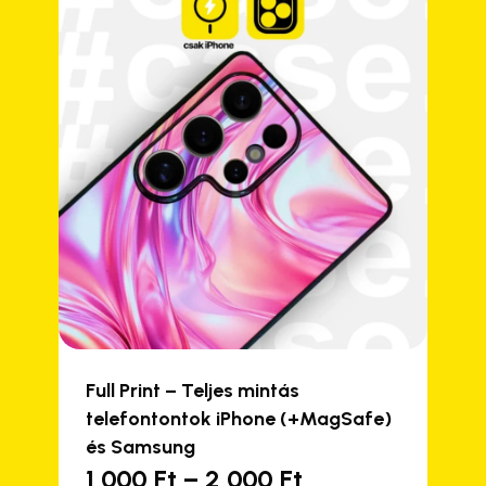
Full Print – Teljes mintás
telefontontok iPhone (+MagSafe)
és Samsung
Ártartomány:
1 000
Ft
–
2 000
Ft
Ennek