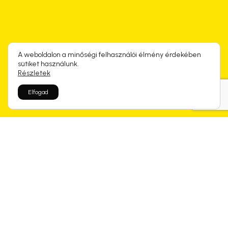
A weboldalon a minőségi felhasználói élmény érdekében
sütiket használunk.
Részletek
Elfogad
Rólunk mondtátok
Kapcsolódó termékek