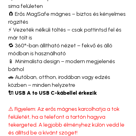
sima felületen
🧲 Erős MagSafe mágnes – biztos és kényelmes
rögzítés
⚡ Vezeték nélküli töltés – csak pattintsd fel és
már tölt is
🔁 360°-ban állítható nézet – fekvő és álló
módban is használható
📱 Minimalista design – modern megjelenés
bárhol
🚗 Autóban, otthon, irodában vagy edzés
közben – minden helyzetre
🔌 USB A to USB C-kábellel érkezik
⚠️ Figyelem: Az erős mágnes karcolhatja a tok
felületét, ha a telefont a tartón hagyva
tekergeted. A legjobb élményhez külön vedd le
és állítsd be a kívánt szöget!