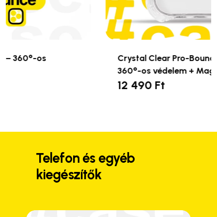
Crystal Clear Pro-Bounce telefontok –
360°-os védelem + MagSafe
12 490
Ft
Ennek
a
terméknek
több
variációja
van.
Telefon és egyéb
A
kiegészítők
változatok
a
termékoldalon
választhatók