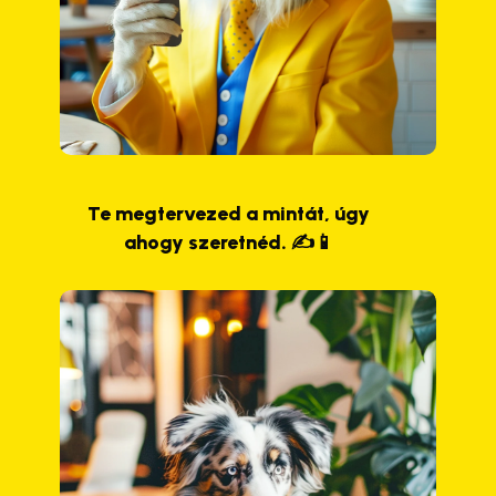
Te megtervezed a mintát, úgy
ahogy szeretnéd. ✍️📱