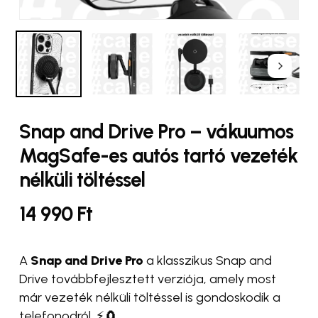
hozzászólásomhoz.
Snap and Drive Pro – vákuumos
MagSafe-es autós tartó vezeték
nélküli töltéssel
14 990
Ft
A
Snap and Drive Pro
a klasszikus Snap and
Drive továbbfejlesztett verziója, amely most
már vezeték nélküli töltéssel is gondoskodik a
telefonodról. ⚡🧲