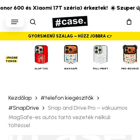
Skip
r 600 és Xiaomi 17T széria) érkeztek!
☀️ Szuper új te
to
„Snap and Drive Pro –
Menu
main
vákuumos MagSafe-es
search
content
autós tartó vezeték nélküli
GYORSMENÜ SZALAG – HÚZZ JOBBRA 👉
töltéssel” értékelése
elsőként
iPHONE
TOKOK
Az e-mail címet nem tesszük
ALAP TOK
MAGSAFE
FULL-PRINT
PRO-BOUNCE
közzé.
A kötelező mezőket
*
karakterrel jelöltük
A te értékelésed
*
Kezdőlap
#telefon kiegészítők
#SnapDrive
Snap and Drive Pro – vákuumos
Értékelésed
*
MagSafe-es autós tartó vezeték nélküli
töltéssel