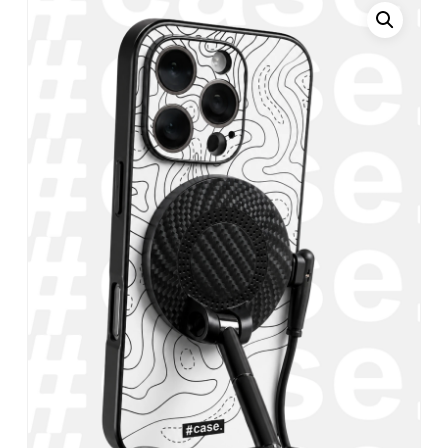
Név
*
E-mail
*
A nevem, e-mail címem, és
weboldalcímem mentése a
böngészőben a következő