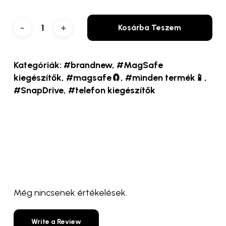
Kosárba Teszem
Kategóriák:
#brandnew
,
#MagSafe
kiegészítők
,
#magsafe🧲
,
#minden termék📱
,
#SnapDrive
,
#telefon kiegészítők
Még nincsenek értékelések.
Write a Review