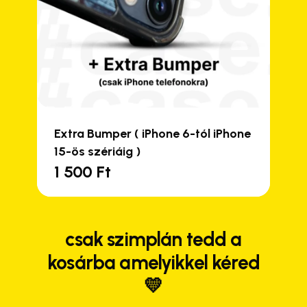
Extra Bumper ( iPhone 6-tól iPhone
15-ös szériáig )
1 500
Ft
Close
Close
Close
Close
csak szimplán tedd a
kosárba amelyikkel kéred
💛