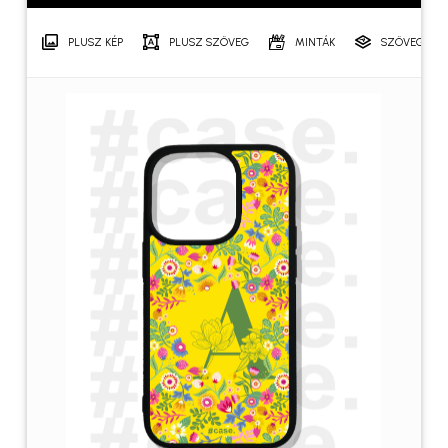
PLUSZ KÉP
PLUSZ SZÖVEG
MINTÁK
SZÖVEGRÉT
Név
*
E-mail
*
A nevem, e-mail címem, és
weboldalcímem mentése a
böngészőben a következő
hozzászólásomhoz.