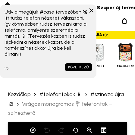
Skip
és Xiaomi 17T széria) érkeztek!
☀️ Szuper új termékek
to
Üdv a megújult #case tervezőben 🥰
„Virágos monogramos 💐
Menu
Itt tudsz telefon nézetet választani,
main
telefontok – színezhető”
így könnyebben tudsz tervezni arra a
search
content
telefonra, amilyenre szeretnéd a
értékelése elsőként
GYORSMENÜ SZALAG – HÚZZ JOBBRA 👉
mintát. 📱 (Tervezés közben is tudsz
lépkedni a nézetek között, de a
Az e-mail címet nem tesszük
háttér színét akkor újra be kell
állítani.)
közzé.
A kötelező mezőket
*
iPHONE
TOKOK
karakterrel jelöltük
ALAP TOK
MAGSAFE
FULL-PRINT
PRO-BOUNCE
KÖVETKEZŐ
1/6
A te értékelésed
*
Kezdőlap
#telefontokok 📱
#színezd újra
Értékelésed
*
🎨
Virágos monogramos 💐 telefontok –
színezhető