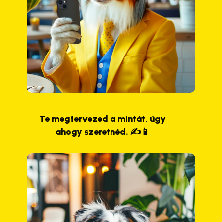
Te megtervezed a mintát, úgy
ahogy szeretnéd. ✍️📱