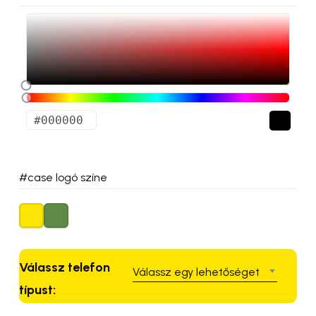
#case logó színe
Válassz telefon
Válassz egy lehetőséget
típust: