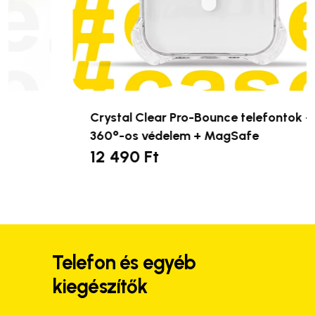
Crystal Clear Pro-Bounce telefontok –
360°-os védelem + MagSafe
12 490
Ft
Ennek
a
terméknek
több
variációja
van.
Telefon és egyéb
A
kiegészítők
változatok
a