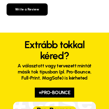
Write a Review
Extrább tokkal
kéred?
A választott vagy tervezett mintát
másik tok típusban (pl. Pro-Bounce,
Full-Print, MagSafe) is kérheted
+PRO-BOUNCE