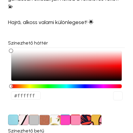
💫
Hajrá, alkoss valami különlegeset! 🌟
Színezhető háttér
Színezhető betű