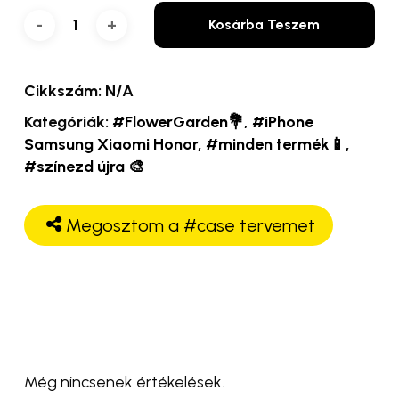
Kosárba Teszem
Cikkszám:
N/A
Kategóriák:
#FlowerGarden💐
,
#iPhone
Samsung Xiaomi Honor
,
#minden termék📱
,
#színezd újra 🎨
Megosztom a #case tervemet
Még nincsenek értékelések.