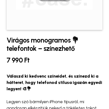
Virágos monogramos 💐
telefontok – színezhető
7 990
Ft
Válaszd ki kedvenc színeidet, és színezd ki a
hátteret, hogy telefonod stílusa igazán egyedi
legyen! 🎨💐
Legyen szó bármilyen iPhone típusról, mi
gondosan elkészítjük neked a tökéletes tokot.