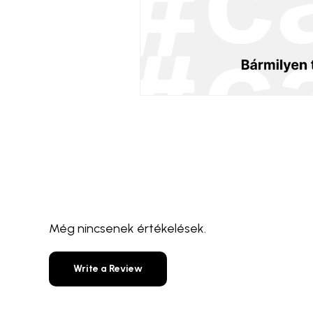
Még nincsenek értékelések.
Write a Review