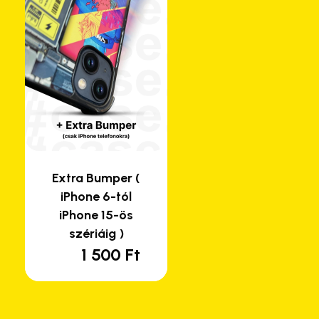
Extra Bumper (
iPhone 6-tól
iPhone 15-ös
szériáig )
1 500
Ft
nek
rtomány:
rméknek
Ft
bb