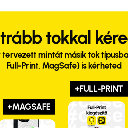
trább tokkal kér
 tervezett mintát másik tok típusba
Full-Print, MagSafe) is kérheted
+FULL-PRINT
+MAGSAFE