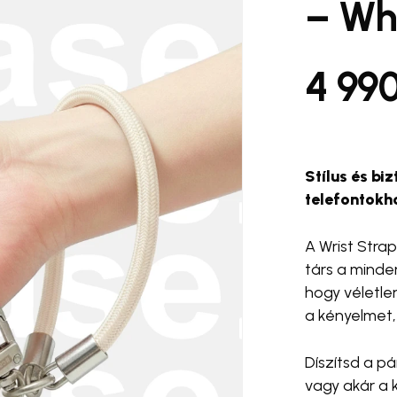
– Wh
#telefontok kiegészítők
A nevem, e-mail c
4 99
a következő hozzász
 Pro
#case. PawCup 🐾
#ca
#halo ring
#snap and shoot
Stílus és b
telefontokh
A Wrist Strap
társ a mind
hogy véletlen
a kényelmet,
Díszítsd a p
vagy akár a 