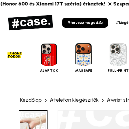
Skip
or 600 és Xiaomi 17T széria) érkeztek!
☀️ Szuper új t
to
main
#tervezzmagad✍️
#kiegé
content
iPHONE
TOKOK
ALAP TOK
MAGSAFE
FULL-PRINT
Kezdőlap
#telefon kiegészítők
#wrist st