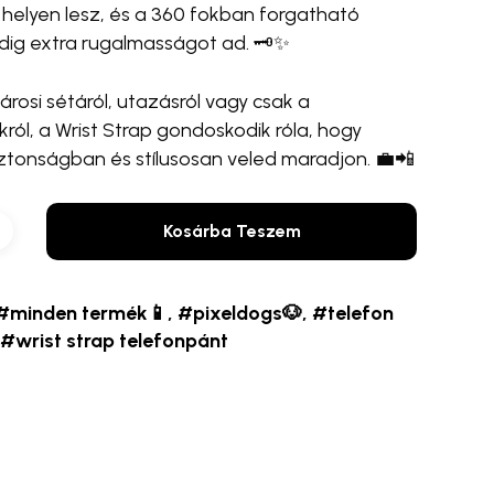
helyen lesz, és a 360 fokban forgatható
dig extra rugalmasságot ad. 🗝️✨
árosi sétáról, utazásról vagy csak a
ól, a Wrist Strap gondoskodik róla, hogy
ztonságban és stílusosan veled maradjon. 💼📲
Kosárba Teszem
#minden termék📱
,
#pixeldogs🐶
,
#telefon
,
#wrist strap telefonpánt