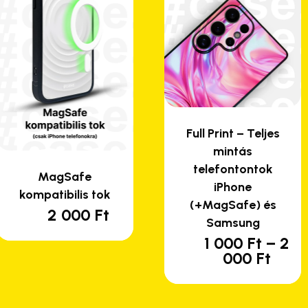
Full Print – Teljes
mintás
telefontontok
MagSafe
iPhone
kompatibilis tok
(+MagSafe) és
2 000
Ft
Samsung
1 000
Ft
–
2
En
Árta
000
Ft
a
1
te
000 
-
tö