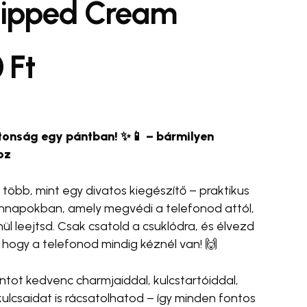
ipped Cream
ímem, és weboldalcímem mentése a böngészőben
0
Ft
ólásomhoz.
se Bottle 💧✨
#egyedi táska 🛍️
#cross body
#wrist strap
telefonpánt
iztonság egy pántban!
✨📱 – bármilyen
oz
 több, mint egy divatos kiegészítő – praktikus
ennapokban, amely megvédi a telefonod attól,
ül leejtsd. Csak csatold a csuklódra, és élvezd
 hogy a telefonod mindig kéznél van! 🙌
ántot kedvenc charmjaiddal, kulcstartóiddal,
kulcsaidat is rácsatolhatod – így minden fontos