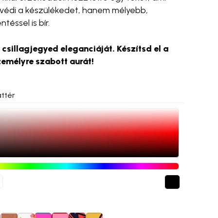
védi a készülékedet, hanem mélyebb,
téssel is bír.
 csillagjegyed eleganciáját. Készítsd el a
zemélyre szabott aurát!
ttér