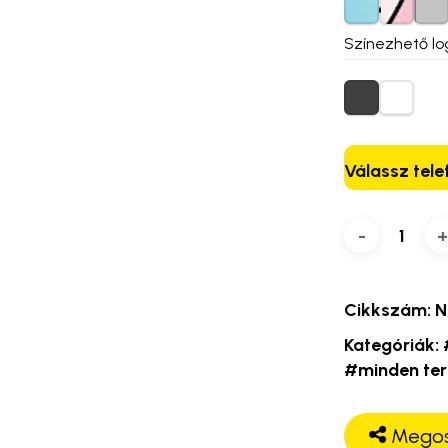
Színezhető lo
Válassz tele
Cikkszám:
N
Kategóriák:
#minden te
Megos