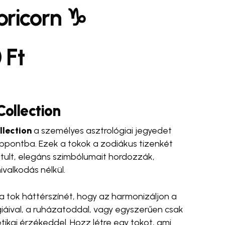
ricorn ♑️
ímem, és weboldalcímem mentése a böngészőben
0
Ft
ólásomhoz.
se Bottle 💧✨
#egyedi táska 🛍️
#cross body
#wrist strap
telefonpánt
Collection
llection
a személyes asztrológiai jegyedet
ppontba. Ezek a tokok a zodiákus tizenkét
sztult, elegáns szimbólumait hordozzák,
ivalkodás nélkül.
 a tok háttérszínét, hogy az harmonizáljon a
iáival, a ruházatoddal, vagy egyszerűen csak
tikai érzékeddel. Hozz létre egy tokot, ami