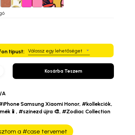
gó
Válassz egy lehetőséget
fon típust:
Kosárba Teszem
/A
#iPhone Samsung Xiaomi Honor
,
#kollekciók
,
rmék📱
,
#színezd újra 🎨
,
#Zodiac Collection
ztom a #case tervemet