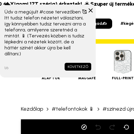
Skip
 Xiaomi 17T széria) érkeztek!
☀️ Szuper új termékek é
to
Üdv a megújult #case tervezőben 🥰
Itt tudsz telefon nézetet választani,
main
így könnyebben tudsz tervezni arra a
#tervezzmagad✍️
#kiegé
content
telefonra, amilyenre szeretnéd a
mintát. 📱 (Tervezés közben is tudsz
lépkedni a nézetek között, de a
háttér színét akkor újra be kell
állítani.)
iPHONE
TOKOK
KÖVETKEZŐ
1/6
ALAP TOK
MAGSAFE
FULL-PRINT
Kezdőlap
#telefontokok 📱
#színezd újr