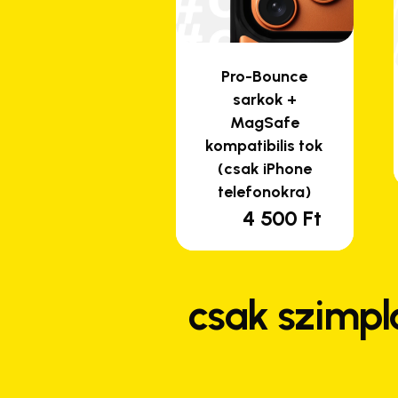
Pro-Bounce
sarkok +
MagSafe
kompatibilis tok
(csak iPhone
telefonokra)
4 500
Ft
csak szimpl