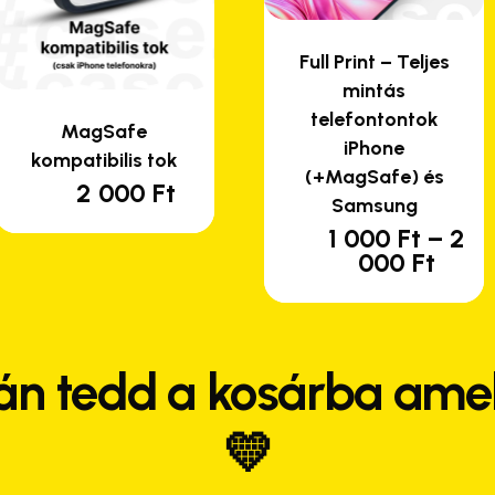
Full Print – Teljes
mintás
telefontontok
MagSafe
iPhone
kompatibilis tok
(+MagSafe) és
2 000
Ft
Samsung
1 000
Ft
–
2
En
Árta
000
Ft
a
1
te
000 
-
tö
2
var
án tedd a kosárba amel
000 
van
A
💛
vá
a