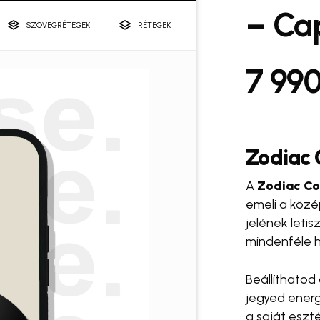
#telefontok kiegészítők
– Cap
SZÖVEGRÉTEGEK
RÉTEGEK
A nevem, e-mail c
7 99
a következő hozzász
 Pro
#case. PawCup 🐾
#ca
#halo ring
#snap and shoot
Zodiac 
A
Zodiac Co
emeli a közé
jelének leti
mindenféle h
Beállíthatod
jegyed energ
a saját eszté