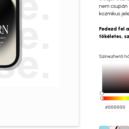
nem csupán 
kozmikus jelen
Fedezd fel a
tökéletes, s
Színezhető há