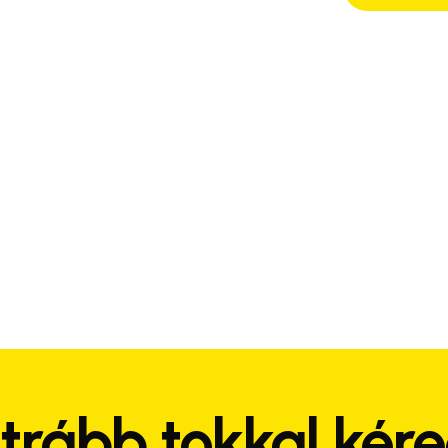
trább tokkal kér