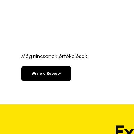
Még nincsenek értékelések.
Write a Review
Ex