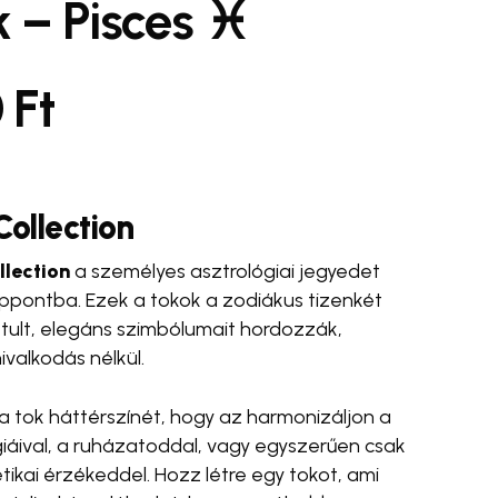
 – Pisces ♓️
ímem, és weboldalcímem mentése a böngészőben
0
Ft
ólásomhoz.
se Bottle 💧✨
#egyedi táska 🛍️
#cross body
#wrist strap
telefonpánt
Collection
llection
a személyes asztrológiai jegyedet
ppontba. Ezek a tokok a zodiákus tizenkét
sztult, elegáns szimbólumait hordozzák,
ivalkodás nélkül.
 a tok háttérszínét, hogy az harmonizáljon a
iáival, a ruházatoddal, vagy egyszerűen csak
tikai érzékeddel. Hozz létre egy tokot, ami