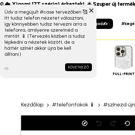
Skip
s Xiaomi 17T széria) érkeztek!
☀️ Szuper új termékek é
to
Üdv a megújult #case tervezőben 🥰
Itt tudsz telefon nézetet választani,
main
így könnyebben tudsz tervezni arra a
#tervezzmagad✍️
#kiegé
content
telefonra, amilyenre szeretnéd a
mintát. 📱 (Tervezés közben is tudsz
lépkedni a nézetek között, de a
háttér színét akkor újra be kell
állítani.)
iPHONE
TOKOK
KÖVETKEZŐ
1/6
ALAP TOK
MAGSAFE
FULL-PRINT
Kezdőlap
#telefontokok 📱
#színezd újr