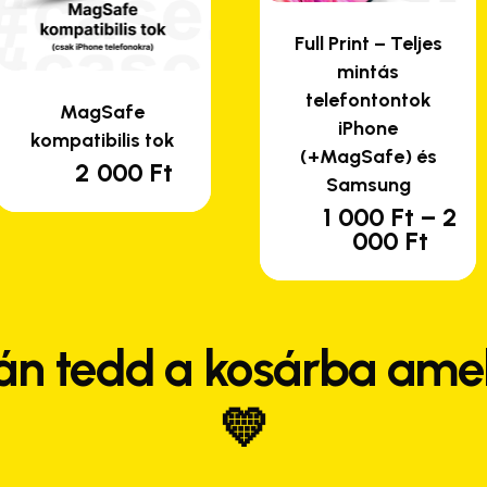
Full Print – Teljes
mintás
telefontontok
MagSafe
iPhone
kompatibilis tok
(+MagSafe) és
2 000
Ft
Samsung
1 000
Ft
–
2
En
Árta
000
Ft
a
1
te
000 
-
tö
2
var
án tedd a kosárba amel
000 
van
A
💛
vá
a
te