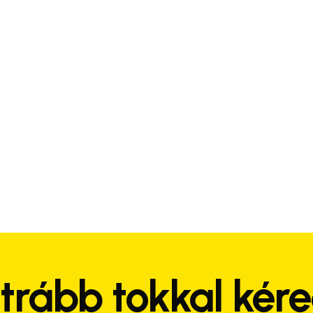
trább tokkal kér