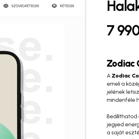
Halak
#telefontok kiegészítők
SZÖVEGRÉTEGEK
RÉTEGEK
A nevem, e-mail c
7 99
a következő hozzász
 Pro
#case. PawCup 🐾
#ca
#halo ring
#snap and shoot
Zodiac 
A
Zodiac Co
emeli a közé
jelének leti
mindenféle h
Beállíthatod
jegyed energ
a saját eszté