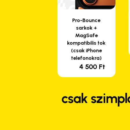
Pro-Bounce
sarkok +
MagSafe
kompatibilis tok
(csak iPhone
telefonokra)
4 500
Ft
csak szimpl