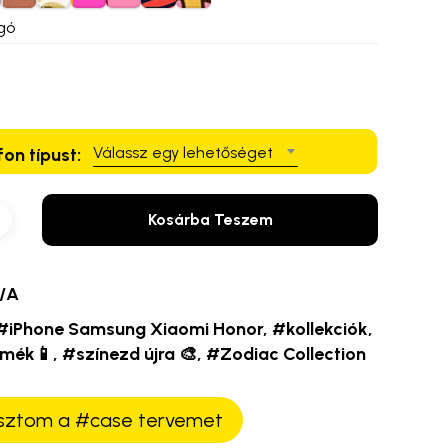
gó
Válassz egy lehetőséget
fon típust:
Kosárba Teszem
/A
#iPhone Samsung Xiaomi Honor
,
#kollekciók
,
rmék📱
,
#színezd újra 🎨
,
#Zodiac Collection
ztom a #case tervemet