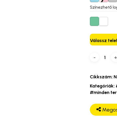
Színezhető lo
Válassz tele
Cikkszám:
N
Kategóriák:
#minden te
Megos