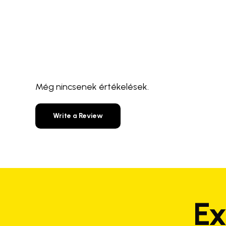
Még nincsenek értékelések.
Write a Review
Ex