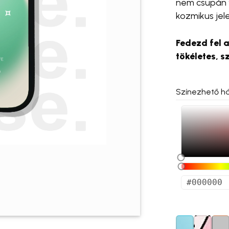
nem csupán 
kozmikus jelen
Fedezd fel a
tökéletes, s
Színezhető há