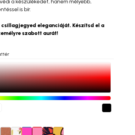
védi a készülékedet, hanem mélyebb,
téssel is bír.
 csillagjegyed eleganciáját. Készítsd el a
zemélyre szabott aurát!
ttér