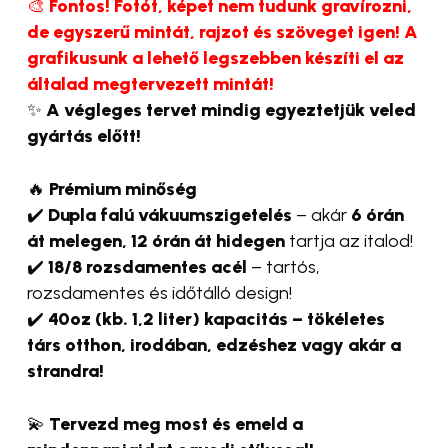
🎨
Fontos! Fotót, képet nem tudunk gravírozni,
de egyszerű mintát, rajzot és szöveget igen! A
grafikusunk a lehető legszebben készíti el az
általad megtervezett mintát!
✨
A végleges tervet mindig egyeztetjük veled
gyártás előtt!
🔥
Prémium minőség
✔️
Dupla falú vákuumszigetelés
– akár
6 órán
át melegen, 12 órán át hidegen
tartja az italod!
✔️
18/8 rozsdamentes acél
– tartós,
rozsdamentes és időtálló design!
✔️
40oz (kb. 1,2 liter) kapacitás – tökéletes
társ otthon, irodában, edzéshez vagy akár a
strandra!
💫
Tervezd meg most és emeld a