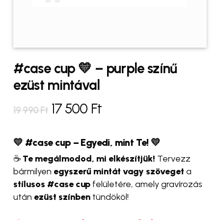
#case cup 💛 – purple színű
ezüst mintával
Original
Current
17 500
Ft
19 990
Ft
price
price
was:
is:
💛 #case cup – Egyedi, mint Te! 💛
19
17
☕
Te megálmodod, mi elkészítjük!
Tervezz
bármilyen
egyszerű mintát vagy szöveget
a
990 Ft.
500 Ft.
stílusos #case cup
felületére, amely gravírozás
után
ezüst színben
tündököl!