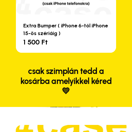
Extra Bumper ( iPhone 6-tól iPhone
15-ös szériáig )
1 500
Ft
csak szimplán tedd a
kosárba amelyikkel kéred
💛