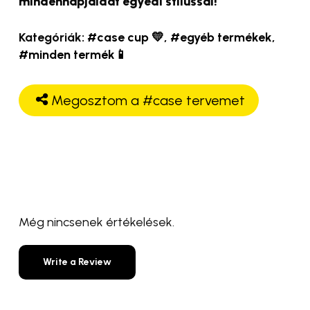
mindennapjaidat egyedi stílussal!
Kategóriák:
#case cup 💛
,
#egyéb termékek
,
#minden termék📱
Megosztom a #case tervemet
Még nincsenek értékelések.
Write a Review