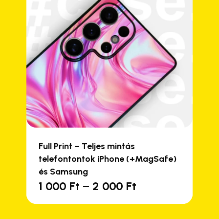
Full Print – Teljes mintás
telefontontok iPhone (+MagSafe)
és Samsung
Ártartomány:
1 000
Ft
–
2 000
Ft
Ennek
1
a
000 Ft
terméknek
-