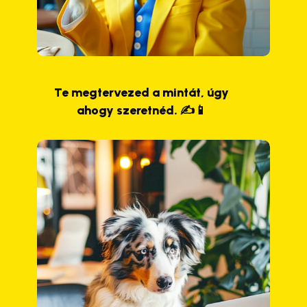
Te megtervezed a mintát, úgy
ahogy szeretnéd. ✍️📱