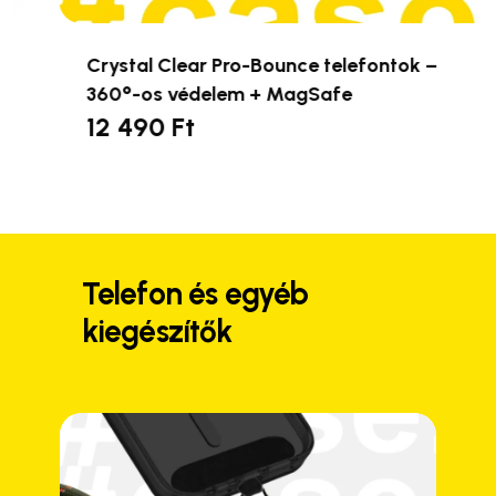
Crystal Clear Pro-Bounce telefontok –
360°-os védelem + MagSafe
12 490
Ft
Ennek
a
terméknek
több
variációja
van.
Telefon és egyéb
A
kiegészítők
változatok
a
termékoldalon
választhatók
ki