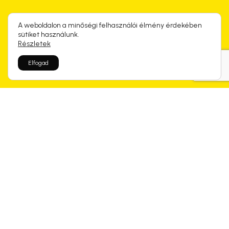
A weboldalon a minőségi felhasználói élmény érdekében
sütiket használunk.
Részletek
Elfogad
Rólunk mondtátok
Kapcsolódó termékek