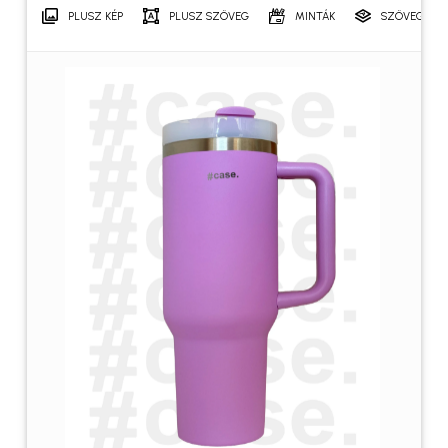
PLUSZ KÉP
PLUSZ SZÖVEG
MINTÁK
SZÖVEGRÉT
Név
*
E-mail
*
A nevem, e-mail címem, és
weboldalcímem mentése a
böngészőben a következő
hozzászólásomhoz.