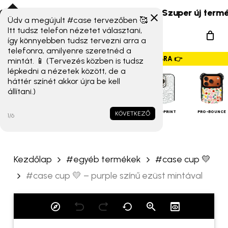
Skip
s Xiaomi 17T széria) érkeztek!
☀️ Szuper új termékek 
to
Üdv a megújult #case tervezőben 🥰
„#case cup 💛 – purple
Menu
Itt tudsz telefon nézetet választani,
main
színű ezüst mintával”
így könnyebben tudsz tervezni arra a
search
content
telefonra, amilyenre szeretnéd a
értékelése elsőként
GYORSMENÜ SZALAG – HÚZZ JOBBRA 👉
mintát. 📱 (Tervezés közben is tudsz
lépkedni a nézetek között, de a
Az e-mail címet nem tesszük
háttér színét akkor újra be kell
állítani.)
közzé.
A kötelező mezőket
*
iPHONE
TOKOK
karakterrel jelöltük
ALAP TOK
MAGSAFE
FULL-PRINT
PRO-BOUNCE
KÖVETKEZŐ
1/6
A te értékelésed
*
Kezdőlap
#egyéb termékek
#case cup 💛
Értékelésed
*
#case cup 💛 – purple színű ezüst mintával